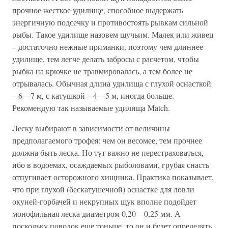
прочное жесткое удилище, способное выдержать
энергичную подсечку и противостоять рывкам сильной
рыбы. Такое удилище назовем щучьим. Малек или живец
– достаточно нежные приманки, поэтому чем длиннее
удилище, тем легче делать забросы с расчетом, чтобы
рыбка на крючке не травмировалась, а тем более не
отрывалась. Обычная длина удилища с глухой оснасткой
– 6—7 м, с катушкой – 4—5 м, иногда больше.
Рекомендую так называемые удилища Match.
Леску выбирают в зависимости от величины
предполагаемого трофея: чем он весомее, тем прочнее
должна быть леска. Но тут важно не перестраховаться,
ибо в водоемах, осаждаемых рыболовами, грубая снасть
отпугивает осторожного хищника. Практика показывает,
что при глухой (бескатушечной) оснастке для ловли
окуней-горбачей и некрупных щук вполне подойдет
монофильная леска диаметром 0,20—0,25 мм. А
поскольку поводок еще тоньше, то он и будет определять