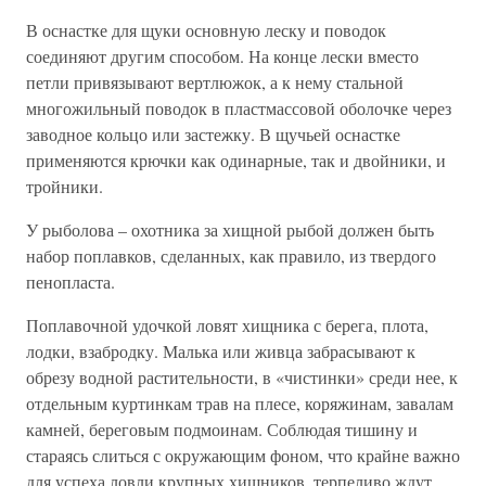
В оснастке для щуки основную леску и поводок
соединяют другим способом. На конце лески вместо
петли привязывают вертлюжок, а к нему стальной
многожильный поводок в пластмассовой оболочке через
заводное кольцо или застежку. В щучьей оснастке
применяются крючки как одинарные, так и двойники, и
тройники.
У рыболова – охотника за хищной рыбой должен быть
набор поплавков, сделанных, как правило, из твердого
пенопласта.
Поплавочной удочкой ловят хищника с берега, плота,
лодки, взабродку. Малька или живца забрасывают к
обрезу водной растительности, в «чистинки» среди нее, к
отдельным куртинкам трав на плесе, коряжинам, завалам
камней, береговым подмоинам. Соблюдая тишину и
стараясь слиться с окружающим фоном, что крайне важно
для успеха ловли крупных хищников, терпеливо ждут