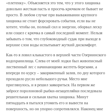
«плетенку». Объясняется это тем, что у этого хищника
довольно жесткая пасть и просечь крючком ее бывает не
просто. В любом случае при вываживании крупного
хищника не стоит форсировать события, если вы не
хотите, чтобы он, полный сил и энергии, оборвал леску
или сошел с крючка в самый последний момент. Нельзя
забывать о том, что глубоководный судак при выходе в
верхние слои воды испытывает жуткий дискомфорт.
Как-то я ловил клыкастого в верхней части Озернинского
водохранилища. Слева от моей лодки был живописный
лиственный лес с начинающими желтеть березами, а
впереди по курсу – закоряженный залив, по дну которого
проходило русло небольшого ручья. Место мне
приглянулось, и я решил заякориться. На первом же
забросе поролоновой рыбки-незацепляйки последовала
решительная и сильная хватка хищника. Минут
пятнадцать я пытался утомить его и вывести на
поверхность, но он упорно сопротивлялся. Наконец мне