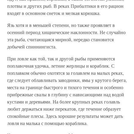
плотвы и других рыб. В реках Прибалтики в его рацион
входят в основном снеток и мелкая корюшка.
Язь хотя и в меньшей степени, но также проявляет в
осенний период хищнические наклонности. Не случайно
эта рыба, считающаяся мирной, нередко становится
добычей спиннингиста.
При ловле как той, так и другой рыбы применяются
поплавочная удочка, летние жерлицы и кораблик. С
поплавком обычно охотятся за голавлем на малых реках,
где следует облавливать заводинки, ямы у крутого берега,
места на границе быстрого и тихого течения и особенно
прибрежные свалы в глубину с нависающими над водой
кустами и деревьями. На более крупных реках голавль
любит держаться ниже перекатов, где течение образует
спокойные плесы. Здесь хорошие результаты может дать
ловля на малька с помощью кораблика.