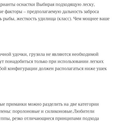
варианты оснастки Выбирая подходящую леску,
е факторы – предполагаемую дальность заброса
ть рыбы, жесткость удилища (класс). Чем мощнее ваше
очной удочки, грузила не являются необходимой
ут понадобиться только при использовании легких
бой конфигурации должен располагаться ниже ушек
е приманки можно разделить на две категории
овлены: поролоновые и силиконовые.Любители
руппы, резко отличающиеся принципами подхода