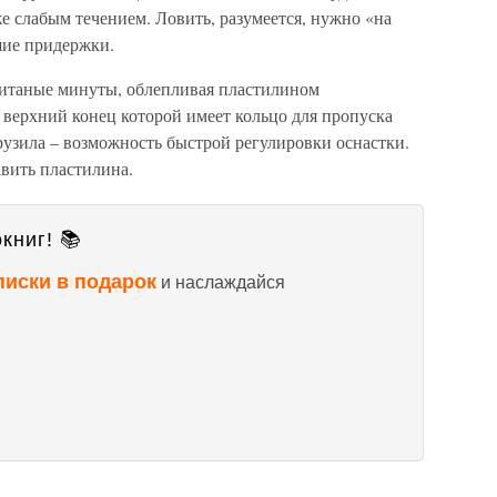
же слабым течением. Ловить, разумеется, нужно «на
шие придержки.
читаные минуты, облепливая пластилином
верхний конец которой имеет кольцо для пропуска
рузила – возможность быстрой регулировки оснастки.
авить пластилина.
книг! 📚
писки в подарок
и наслаждайся