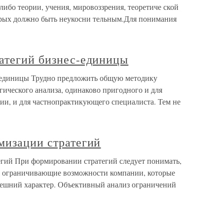
ибо теории, учения, мировоззрения, теоретиче ской
орых должно быть неукосни тельным.Для понимания
ратегий бизнес-единицы
с-единицы Трудно предложить общую методику
ического анализа, одинаково пригодного и для
и, и для частнопрактикующего специалиста. Тем не
мизации стратегий
егий При формировании стратегий следует понимать,
, ограничивающие возможности компании, которые
внешний характер. Объективный анализ ограничений