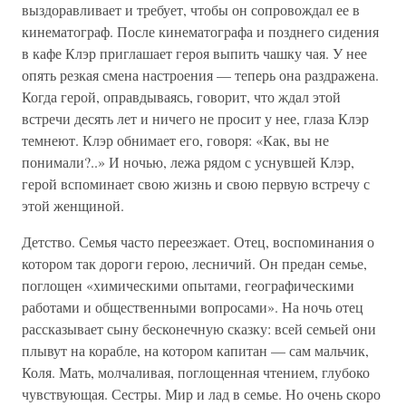
выздоравливает и требует, чтобы он сопровождал ее в
кинематограф. После кинематографа и позднего сидения
в кафе Клэр приглашает героя выпить чашку чая. У нее
опять резкая смена настроения — теперь она раздражена.
Когда герой, оправдываясь, говорит, что ждал этой
встречи десять лет и ничего не просит у нее, глаза Клэр
темнеют. Клэр обнимает его, говоря: «Как, вы не
понимали?..» И ночью, лежа рядом с уснувшей Клэр,
герой вспоминает свою жизнь и свою первую встречу с
этой женщиной.
Детство. Семья часто переезжает. Отец, воспоминания о
котором так дороги герою, лесничий. Он предан семье,
поглощен «химическими опытами, географическими
работами и общественными вопросами». На ночь отец
рассказывает сыну бесконечную сказку: всей семьей они
плывут на корабле, на котором капитан — сам мальчик,
Коля. Мать, молчаливая, поглощенная чтением, глубоко
чувствующая. Сестры. Мир и лад в семье. Но очень скоро