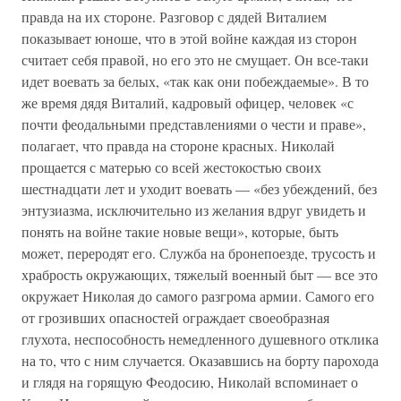
правда на их стороне. Разговор с дядей Виталием
показывает юноше, что в этой войне каждая из сторон
считает себя правой, но его это не смущает. Он все-таки
идет воевать за белых, «так как они побеждаемые». В то
же время дядя Виталий, кадровый офицер, человек «с
почти феодальными представлениями о чести и праве»,
полагает, что правда на стороне красных. Николай
прощается с матерью со всей жестокостью своих
шестнадцати лет и уходит воевать — «без убеждений, без
энтузиазма, исключительно из желания вдруг увидеть и
понять на войне такие новые вещи», которые, быть
может, переродят его. Служба на бронепоезде, трусость и
храбрость окружающих, тяжелый военный быт — все это
окружает Николая до самого разгрома армии. Самого его
от грозивших опасностей ограждает своеобразная
глухота, неспособность немедленного душевного отклика
на то, что с ним случается. Оказавшись на борту парохода
и глядя на горящую Феодосию, Николай вспоминает о