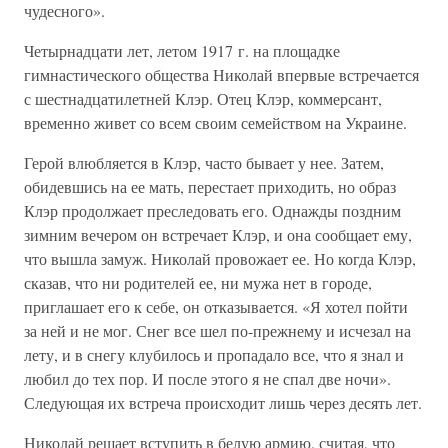
чудесного».
Четырнадцати лет, летом 1917 г. на площадке
гимнастического общества Николай впервые встречается
с шестнадцатилетней Клэр. Отец Клэр, коммерсант,
временно живет со всем своим семейством на Украине.
Герой влюбляется в Клэр, часто бывает у нее. Затем,
обидевшись на ее мать, перестает приходить, но образ
Клэр продолжает преследовать его. Однажды поздним
зимним вечером он встречает Клэр, и она сообщает ему,
что вышла замуж. Николай провожает ее. Но когда Клэр,
сказав, что ни родителей ее, ни мужа нет в городе,
приглашает его к себе, он отказывается. «Я хотел пойти
за ней и не мог. Снег все шел по-прежнему и исчезал на
лету, и в снегу клубилось и пропадало все, что я знал и
любил до тех пор. И после этого я не спал две ночи».
Следующая их встреча происходит лишь через десять лет.
Николай решает вступить в белую армию, считая, что