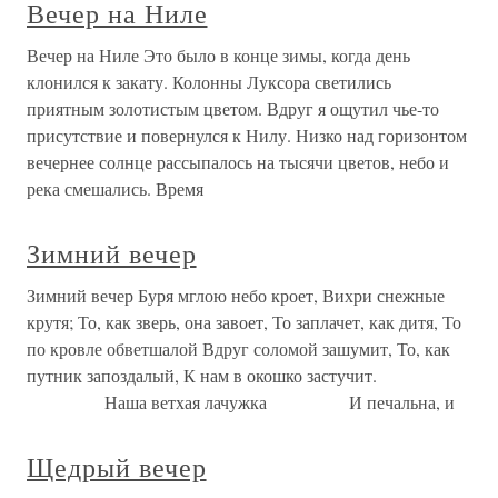
Вечер на Ниле
Вечер на Ниле Это было в конце зимы, когда день
клонился к закату. Колонны Луксора светились
приятным золотистым цветом. Вдруг я ощутил чье-то
присутствие и повернулся к Нилу. Низко над горизонтом
вечернее солнце рассыпалось на тысячи цветов, небо и
река смешались. Время
Зимний вечер
Зимний вечер Буря мглою небо кроет, Вихри снежные
крутя; То, как зверь, она завоет, То заплачет, как дитя, То
по кровле обветшалой Вдруг соломой зашумит, То, как
путник запоздалый, К нам в окошко застучит.
Наша ветхая лачужка И печальна, и
Щедрый вечер