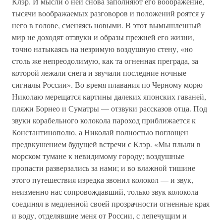
Клэр. И мысли о ней снова заполняют его воображение,
тысячи воображаемых разговоров и положений роятся у
него в голове, сменяясь новыми. В этот вымышленный
мир не доходят отзвуки и образы прежней его жизни,
точно натыкаясь на незримую воздушную стену, «но
столь же непреодолимую, как та огненная преграда, за
которой лежали снега и звучали последние ночные
сигналы России». Во время плавания по Черному морю
Николаю мерещатся картины далеких японских гаваней,
пляжи Борнео и Суматры — отзвуки рассказов отца. Под
звуки корабельного колокола пароход приближается к
Константинополю, а Николай полностью поглощен
предвкушением будущей встречи с Клэр. «Мы плыли в
морском тумане к невидимому городу; воздушные
пропасти разверзались за нами; и во влажной тишине
этого путешествия изредка звонил колокол — и звук,
неизменно нас сопровождавший, только звук колокола
соединял в медленной своей прозрачности огненные края
и воду, отделявшие меня от России, с лепечущим и