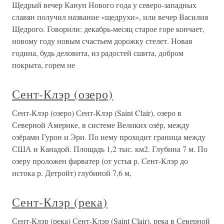
Щедрый вечер Канун Нового года у северо-западных
славян получил название «щедрухи», или вечер Василия
Щедрого. Говорили: декабрь-месяц старое горе кончает,
новому году новым счастьем дорожку стелет. Новая
година, будь деловита, из радостей сшита, добром
покрыта, горем не
Сент-Клэр (озеро)
Сент-Клэр (озеро) Сент-Клэр (Saint Clair), озеро в
Северной Америке, в системе Великих озёр, между
озёрами Гурон и Эри. По нему проходит граница между
США и Канадой. Площадь 1,2 тыс. км2. Глубина 7 м. По
озеру проложен фарватер (от устья р. Сент-Клэр до
истока р. Детройт) глубиной 7,6 м,
Сент-Клэр (река)
Сент-Клэр (река) Сент-Клэр (Saint Clair), река в Северной