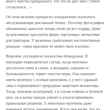
моего чувства прекрасного, что это не дает мне с тобой
согласиться…».
Об этом явлении прекрасно осведомлены психологи,
обслуживающие рекламный бизнес. Поэтому фотографии
обнаженных красоток теперь лепят на все подряд. Даже
на рекламные проспекты фирм, торгующих запчастями
для тракторов. У мужчины срабатывает инстинктивная
реакция: «такое красивое не может быть плохим».
Впрочем, ситуация не полностью безнадежна. Я
наблюдаю периодически случаи, когда мужчина
достаточно умен и силен, а женщина, охренев от
безнаказанности, теряет чувство меры. Она начинает
иметь мужчину с особым цинизмом, и у него здравый
смысл перевешивает природные защитные механизмы.
Тогда, пережив культурный, а в случае измены и болевой
шок, он в конце концов умнеет и учится принимать
правильные решения. А некоторые мужчины даже
начинают мстить динамщицам. Когда они видят, что их