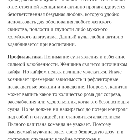
ответственной женщинами активно пропагандируется
безответственная безумная любовь, которую удобно
использовать для обоснования любого женского
свинства, подлости и глупости либо мужского
холуйского альтруизма. Данный культ любви активно
вдалбливается при воспитании.
Профилактика.
Понимание сути явления и избегание
сильной влюбленности. Женщина является источником
кайфа. Но кайфом нельзя излишне увлекаться. Иначе
возникает чрезмерная зависимость и рефлекторные
неадекватные реакции и поведение. Попросту, капитан
может выпить какое-то количество рома для согрева,
расслабления или удовольствия, когда это безопасно для
судна. Но не должен ни нажираться до потери контроля
над собой и ситуацией, ни становиться алкоголиком.
Пьяного капитана команда не уважает. Поэтому
вменяемый мужчина знает свою безвредную дозу, и в
состоянии опьянения вдвойне осторожен и