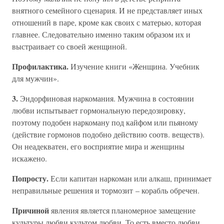
внятного семейного сценария. И не представляет иных
отношений в паре, кроме как своих с матерью, которая
главнее. Следовательно именно таким образом их и
выстраивает со своей женщиной.
Профилактика.
Изучение книги «Женщина. Учебник
для мужчин».
3.
Эндорфиновая наркомания. Мужчина в состоянии
любви испытывает гормональную передозировку,
поэтому подобен наркоману под кайфом или пьяному
(действие гормонов подобно действию соотв. веществ).
Он неадекватен, его восприятие мира и женщины
искажено.
Попросту.
Если капитан наркоман или алкаш, принимает
неправильные решения и тормозит – корабль обречен.
Причиной
явления является планомерное замещение
культуры любви культом любви. То есть вместо любви