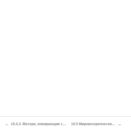
←
→
10.4.3. Матери, пожирающие своих детей
10.5 Мировоззренческие статьи