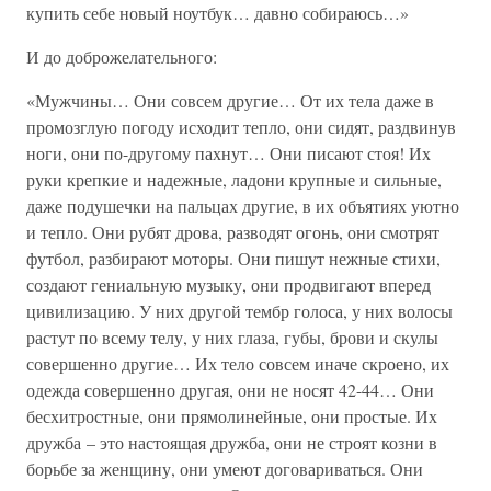
купить себе новый ноутбук… давно собираюсь…»
И до доброжелательного:
«Мужчины… Они совсем другие… От их тела даже в
промозглую погоду исходит тепло, они сидят, раздвинув
ноги, они по-другому пахнут… Они писают стоя! Их
руки крепкие и надежные, ладони крупные и сильные,
даже подушечки на пальцах другие, в их объятиях уютно
и тепло. Они рубят дрова, разводят огонь, они смотрят
футбол, разбирают моторы. Они пишут нежные стихи,
создают гениальную музыку, они продвигают вперед
цивилизацию. У них другой тембр голоса, у них волосы
растут по всему телу, у них глаза, губы, брови и скулы
совершенно другие… Их тело совсем иначе скроено, их
одежда совершенно другая, они не носят 42-44… Они
бесхитростные, они прямолинейные, они простые. Их
дружба – это настоящая дружба, они не строят козни в
борьбе за женщину, они умеют договариваться. Они