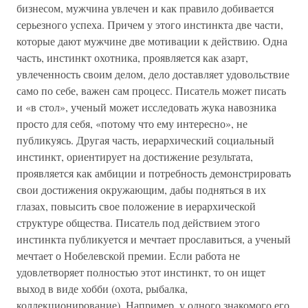
бизнесом, мужчина увлечен и как правило добивается
серьезного успеха. Причем у этого инстинкта две части,
которые дают мужчине две мотивации к действию. Одна
часть, инстинкт охотника, проявляется как азарт,
увлеченность своим делом, дело доставляет удовольствие
само по себе, важен сам процесс. Писатель может писать
и «в стол», ученый может исследовать жука навозника
просто для себя, «потому что ему интересно», не
публикуясь. Другая часть, иерархический социальный
инстинкт, ориентирует на достижение результата,
проявляется как амбиции и потребность демонстрировать
свои достижения окружающим, дабы подняться в их
глазах, повысить свое положение в иерархической
структуре общества. Писатель под действием этого
инстинкта публикуется и мечтает прославиться, а ученый
мечтает о Нобелевской премии. Если работа не
удовлетворяет полностью этот инстинкт, то он ищет
выход в виде хобби (охота, рыбалка,
коллекционирование). Например, у одного знакомого его