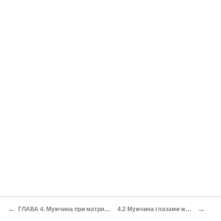
←
→
ГЛАВА 4. Мужчина при матриархате
4.2 Мужчина глазами женщин