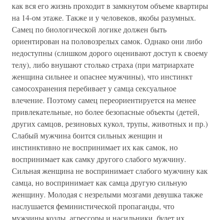
как вся его жизнь проходит в замкнутом объеме квартиры
на 14-ом этаже. Также и у человеков, якобы разумных.
Самец по биологической логике должен быть
ориентирован на половозрелых самок. Однако они либо
недоступны (слишком дорого оценивают доступ к своему
телу), либо внушают столько страха (при матриархате
женщина сильнее и опаснее мужчины), что инстинкт
самосохранения перебивает у самца сексуальное
влечение. Поэтому самец переориентируется на менее
привлекательные, но более безопасные объекты (детей,
других самцов, резиновых кукол, трупы, животных и пр.)
Слабый мужчина боится сильных женщин и
инстинктивно не воспринимает их как самок, но
воспринимает как самку другого слабого мужчину.
Сильная женщина не воспринимает слабого мужчину как
самца, но воспринимает как самца другую сильную
женщину. Молодая с незрелыми мозгами девушка также
наслушается феминистической пропаганды, что
мужчины козлы, агрессоры и насильники, будет их