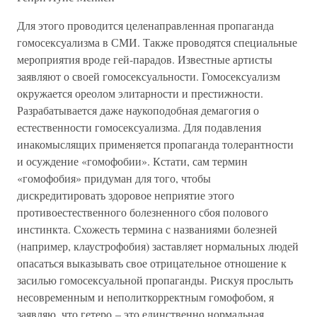
Для этого проводится целенаправленная пропаганда
гомосексуализма в СМИ. Также проводятся специальные
мероприятия вроде гей-парадов. Известные артисты
заявляют о своей гомосексуальности. Гомосексуализм
окружается ореолом элитарности и престижности.
Разрабатывается даже наукоподобная демагогия о
естественности гомосексуализма. Для подавления
инакомыслящих применяется пропаганда толерантности
и осуждение «гомофобии». Кстати, сам термин
«гомофобия» придуман для того, чтобы
дискредитировать здоровое неприятие этого
противоестественного болезненного сбоя полового
инстинкта. Схожесть термина с названиями болезней
(например, клаустрофобия) заставляет нормальных людей
опасаться выказывать свое отрицательное отношение к
засилью гомосексуальной пропаганды. Рискуя прослыть
несовременным и неполиткорректным гомофобом, я
заявляю, что гетеро – это единственно нормальная