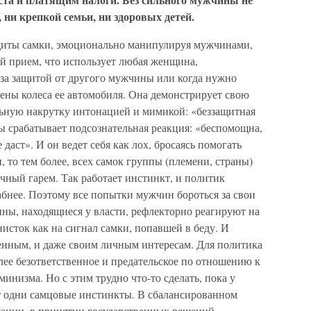
 ни крепкой семьи, ни здоровых детей.
иты самки, эмоционально манипулируя мужчинами,
й прием, что использует любая женщина,
за защитой от другого мужчины или когда нужно
ены колеса ее автомобиля. Она демонстрирует свою
ьную накрутку интонацией и мимикой: «беззащитная
ы срабатывает подсознательная реакция: «беспомощна,
даст». И он ведет себя как лох, бросаясь помогать
 то тем более, всех самок группы (племени, страны)
чный гарем. Так работает инстинкт, и политик
абнее. Поэтому все попытки мужчин бороться за свои
ны, находящиеся у власти, рефлекторно реагируют на
сток как на сигнал самки, попавшей в беду. И
нным, и даже своим личным интересам. Для политика
олее безответственное и предательское по отношению к
инизма. Но с этим трудно что-то сделать, пока у
т одни самцовые инстинкты. В сбалансированном
туации, в принятии государственных решений