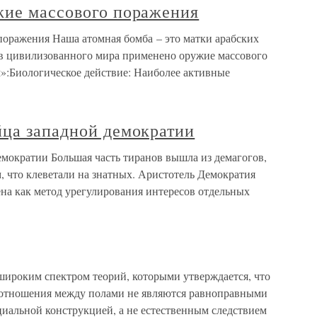
жие массового поражения
поражения Наша атомная бомба – это матки арабских
в цивилизованного мира применено оружие массового
:Биологическое действие: Наиболее активные
йца западной демократии
емократии Большая часть тиранов вышла из демагогов,
, что клеветали на знатных. Аристотель Демократия
ена как метод урегулирования интересов отдельных
оким спектром теорий, которыми утверждается, что
 отношения между полами не являются равноправными
оциальной конструкцией, а не естественным следствием