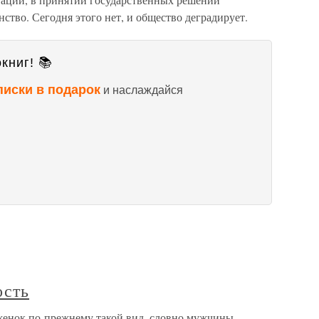
ство. Сегодня этого нет, и общество деградирует.
книг! 📚
писки в подарок
и наслаждайся
ость
енок по-прежнему такой вид, словно мужчины