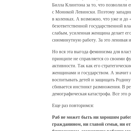
Билла Клинтона за то, что позволили 
с Моникой Левински. Поэтому западн
в коленках. А возможно, что уже и до
безответственной государственной вла
слабым, усиленная женщина делает его
сиюминутную работу. За это ленивая и
Но вся эта выгода феминизма для влас
принципе не справляется со своими ф
активности. Так как его стратегическ
женщинами и государством. А значит их
воспитывать детей и защищать Родину,
сбивается инстинкт размножения. В рез
демографическая катастрофа. Все это р
Еще раз повторимся:
Раб не может быть ни хорошим рабо
гражданином, ни главой семьи, ни о
бизнесменом, создающим рабочие ме