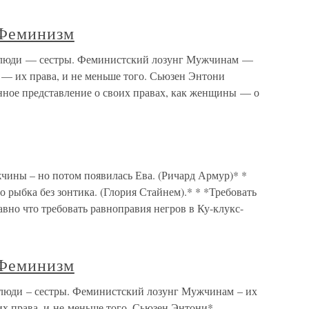
 Феминизм
 люди — сестры. Феминистский лозунг Мужчинам —
 — их права, и не меньше того. Сьюзен Энтони
ное представление о своих правах, как женщины — о
ины – но потом появилась Ева. (Ричард Армур)* *
 рыбка без зонтика. (Глория Стайнем).* * *Требовать
вно что требовать равноправия негров в Ку-клукс-
 Феминизм
люди – сестры. Феминистский лозунг Мужчинам – их
их права, и не меньше того. Сьюзен Энтони*