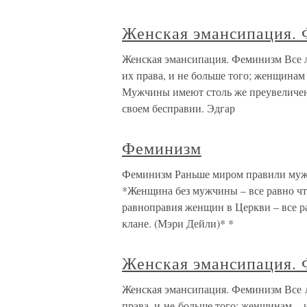
Женская эмансипация.
Женская эмансипация. Феминизм Все
их права, и не больше того; женщинам
Мужчины имеют столь же преувеличен
своем бесправии. Эдгар
Феминизм
Феминизм Раньше миром правили мужч
*Женщина без мужчины – все равно что
равноправия женщин в Церкви – все ра
клане. (Мэри Дейли)* *
Женская эмансипация.
Женская эмансипация. Феминизм Все 
права, и не больше того; женщинам – 