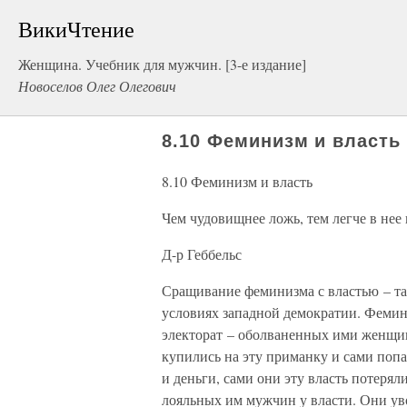
ВикиЧтение
Женщина. Учебник для мужчин. [3-е издание]
Новоселов Олег Олегович
8.10 Феминизм и власть
8.10 Феминизм и власть
Чем чудовищнее ложь, тем легче в нее 
Д-р Геббельс
Сращивание феминизма с властью – та
условиях западной демократии. Феми
электорат – оболваненных ими женщи
купились на эту приманку и сами поп
и деньги, сами они эту власть потеря
лояльных им мужчин у власти. Они ув