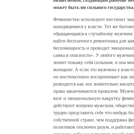
может быть ни сильного государства,
Феминистки используют инстинкт защ
находящимися у власти. Тот же бытово
обращающаяся к случайному мужчине 
найти бесплатного ремонтника для зам
беспомощность и проводит эмоционал
самка в опасности». У любого мужчин
значит покажу себя сильным, и она мне 
женщине. А если это мужчина у власти,
он инстинктивно воспринимает как ли
разводится как лох значительно масшт
права заканчиваются провалом. Мужчи
визг и эмоциональную накрутку фемини
действуют вопреки мужским, обществе
трудно представить себе что-нибудь б
собственной стране, чем поддержка фем
политиков отключен разум, и работаю
социуме, дабы не допустить такой си