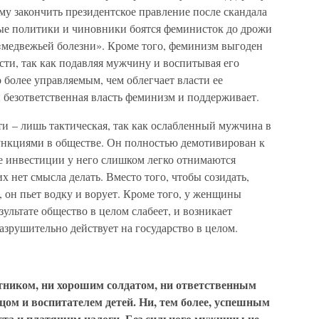
ему закончить президентское правление после скандала
ые политики и чиновники боятся феминисток до дрожи
 «медвежьей болезни». Кроме того, феминизм выгоден
сти, так как подавляя мужчину и воспитывая его
 более управляемым, чем облегчает власти ее
 безответственная власть феминизм и поддерживает.
ти – лишь тактическая, так как ослабленный мужчина в
ункциями в обществе. Он полностью демотивирован к
ие инвестиции у него слишком легко отнимаются
 нет смысла делать. Вместо того, чтобы созидать,
 он пьет водку и ворует. Кроме того, у женщины
ультате общество в целом слабеет, и возникает
азрушительно действует на государство в целом.
тником, ни хорошим солдатом, ни ответственным
тцом и воспитателем детей. Ни, тем более, успешным
ста и платящим налоги. Без сильного мужчины не