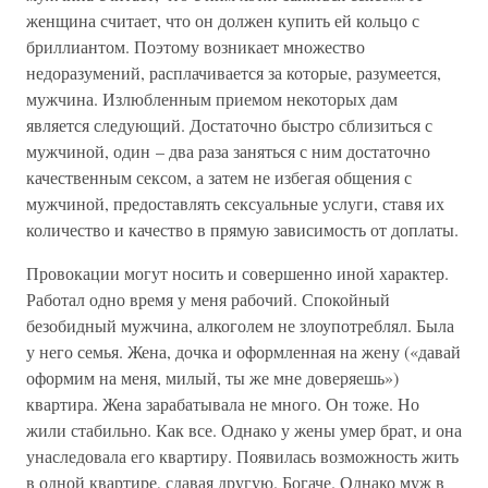
женщина считает, что он должен купить ей кольцо с
бриллиантом. Поэтому возникает множество
недоразумений, расплачивается за которые, разумеется,
мужчина. Излюбленным приемом некоторых дам
является следующий. Достаточно быстро сблизиться с
мужчиной, один – два раза заняться с ним достаточно
качественным сексом, а затем не избегая общения с
мужчиной, предоставлять сексуальные услуги, ставя их
количество и качество в прямую зависимость от доплаты.
Провокации могут носить и совершенно иной характер.
Работал одно время у меня рабочий. Спокойный
безобидный мужчина, алкоголем не злоупотреблял. Была
у него семья. Жена, дочка и оформленная на жену («давай
оформим на меня, милый, ты же мне доверяешь»)
квартира. Жена зарабатывала не много. Он тоже. Но
жили стабильно. Как все. Однако у жены умер брат, и она
унаследовала его квартиру. Появилась возможность жить
в одной квартире, сдавая другую. Богаче. Однако муж в