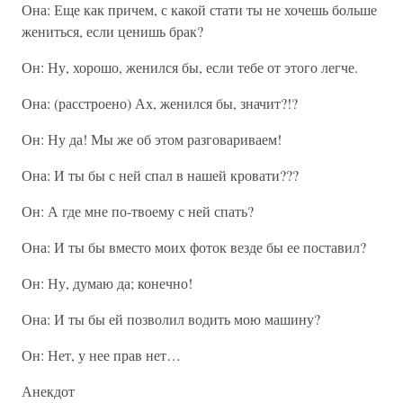
Она: Еще как причем, с какой стати ты не хочешь больше
жениться, если ценишь брак?
Он: Ну, хорошо, женился бы, если тебе от этого легче.
Она: (расстроено) Ах, женился бы, значит?!?
Он: Ну да! Мы же об этом разговариваем!
Она: И ты бы с ней спал в нашей кровати???
Он: А где мне по-твоему с ней спать?
Она: И ты бы вместо моих фоток везде бы ее поставил?
Он: Ну, думаю да; конечно!
Она: И ты бы ей позволил водить мою машину?
Он: Нет, у нее прав нет…
Анекдот