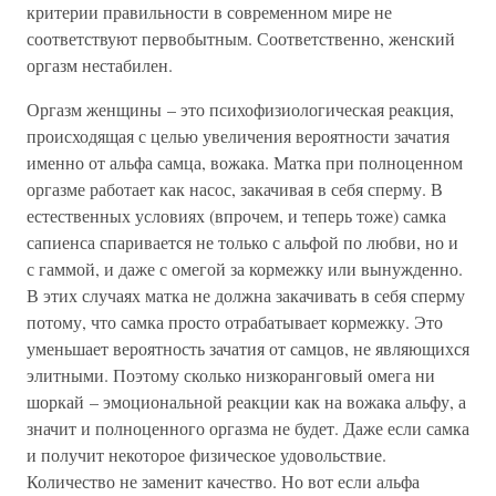
критерии правильности в современном мире не
соответствуют первобытным. Соответственно, женский
оргазм нестабилен.
Оргазм женщины – это психофизиологическая реакция,
происходящая с целью увеличения вероятности зачатия
именно от альфа самца, вожака. Матка при полноценном
оргазме работает как насос, закачивая в себя сперму. В
естественных условиях (впрочем, и теперь тоже) самка
сапиенса спаривается не только с альфой по любви, но и
с гаммой, и даже с омегой за кормежку или вынужденно.
В этих случаях матка не должна закачивать в себя сперму
потому, что самка просто отрабатывает кормежку. Это
уменьшает вероятность зачатия от самцов, не являющихся
элитными. Поэтому сколько низкоранговый омега ни
шоркай – эмоциональной реакции как на вожака альфу, а
значит и полноценного оргазма не будет. Даже если самка
и получит некоторое физическое удовольствие.
Количество не заменит качество. Но вот если альфа