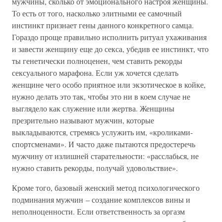
мужчины, сколько от эмоционального настроя женщины.
То есть от того, насколько элитными ее самочный
инстинкт признает гены данного конкретного самца.
Гораздо проще правильно исполнить ритуал ухаживания
и завести женщину еще до секса, убедив ее инстинкт, что
ты генетически полноценен, чем ставить рекорды
сексуального марафона. Если уж хочется сделать
женщине чего особо приятное или экзотическое в койке,
нужно делать это так, чтобы это ни в коем случае не
выглядело как служение или жертва. Женщины
презрительно называют мужчин, которые
выкладываются, стремясь услужить им, «кроликами-
спортсменами». И часто даже пытаются предостеречь
мужчину от излишней старательности: «расслабься, не
нужно ставить рекорды, получай удовольствие».
Кроме того, базовый женский метод психологического
подминания мужчин – создание комплексов вины и
неполноценности. Если ответственность за оргазм