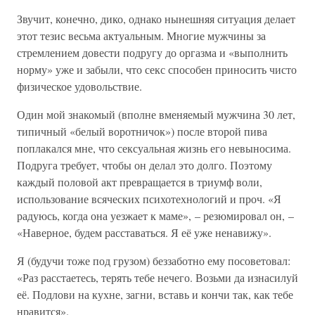
Звучит, конечно, дико, однако нынешняя ситуация делает
этот тезис весьма актуальным. Многие мужчины за
стремлением довести подругу до оргазма и «выполнить
норму» уже и забыли, что секс способен приносить чисто
физическое удовольствие.
Один мой знакомый (вполне вменяемый мужчина 30 лет,
типичный «белый воротничок») после второй пива
поплакался мне, что сексуальная жизнь его невыносима.
Подруга требует, чтобы он делал это долго. Поэтому
каждый половой акт превращается в триумф воли,
использование всяческих психотехнологий и проч. «Я
радуюсь, когда она уезжает к маме», – резюмировал он, –
«Наверное, будем расставаться. Я её уже ненавижу».
Я (будучи тоже под грузом) беззаботно ему посоветовал:
«Раз расстаетесь, терять тебе нечего. Возьми да изнасилуй
её. Подлови на кухне, загни, вставь и кончи так, как тебе
нравится».