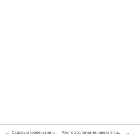
←
→
Садовый кооператив «Россия»
Место этологии человека в системе наук