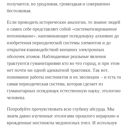
получается, но уродливая, громоздкая и совершенно
бестолковая.
Если проводить исторические аналогии, то знание людей
о самих себе представляет собой «систематизированное
непонимание», напоминающее псевдонауку алхимию до
изобретения периодической системы элементов и до
открытия взаимодействий внешних электронных
оболочек атомов. Наблюдаемые реальные явления
трактуются гуманитариями кто во что горазд, и при этом
нет почти ни одной адекватной трактовки. Так вот,
понимание работы инстинктов и их эволюции – и есть та
самая периодическая система, которая сделает из
гуманитарных псевдонаук естественную науку, этологию
человека.
Попробуйте прочувствовать всю глубину абсурда. Мы
знаем давно изученные этологами прошлого иерархию и
врожденные инстинкты медоносных пчел. И используя