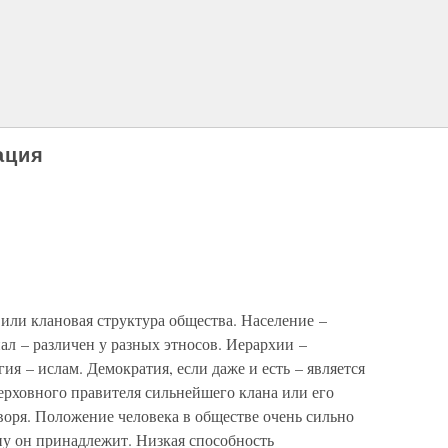
ация
 или клановая структура общества. Население –
л – различен у разных этносов. Иерархии –
я – ислам. Демократия, если даже и есть – является
ерховного правителя сильнейшего клана или его
оворя. Положение человека в обществе очень сильно
ану он принадлежит. Низкая способность