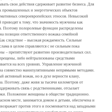
ать свои действия сдерживает развитие бизнеса. Для
ых промышленных и энергетических объектов
имативных североевропейских этносов. Невысокий
й приводят к тому, что значимость мужчины как
ка. Поэтому полоролевые функции распределены
 на позиции ответственного вожака семейной
Как следствие – высокая рождаемость. Сильные
слама в целом справляются с не сильным пока
оны – препятствуют развитию производительных сил.
прещены, либо нейтрализованы средствами
вается на всех уровнях. Управление мужчиной
на совместно манипулятивными непрямыми методами.
ый активный вожак, но в духе верности клану,
а. Поэтому, даже живя за тысячи километров от
ддерживать связь с родственниками, отсылает
арки. Положение женщины в обществе традиционно.
асном месте, занимается домом и детьми, обеспечена и
 возражает против этого и посмеивается над западными
енными самостоятельно зарабатывать на жизнь.