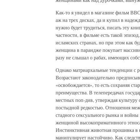
Как-то я увидел в магазине фильм В
аж на трех дисках, да и купил в надежд
нужно будет трудиться, писать эту кни
частности, в фильме есть такой эпизо
исламских странах, но при этом как б
женщина в парандже покупает массив
разу не слышал о рабах, имеющих собс
Однако матриархальные тенденции с р
Возрастают законодательно предписы
«освобождается», то есть сохраняя ст
преимущества. В телепередачах госуд
местных поп-див, утверждая культуру 
постыдной редкостью. Отношения меж
стадного сексуального рынка и войны 
женщиной высокопримативного этноса
Инстинктивная животная прошивка в н
манипулирует настойчиво. Как следст