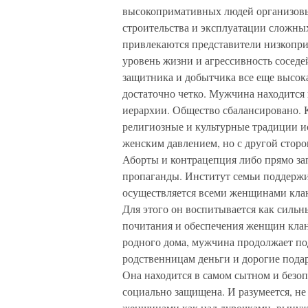
высокопримативных людей организовыв
строительства и эксплуатации сложн
привлекаются представители низкопр
уровень жизни и агрессивность соседе
защитника и добытчика все еще высо
достаточно четко. Мужчина находится
иерархии. Общество сбалансировано. 
религиозные и культурные традиции и
женским давлением, но с другой стор
Аборты и контрацепция либо прямо за
пропаганды. Институт семьи поддержи
осуществляется всеми женщинами кла
Для этого он воспитывается как сильн
почитания и обеспечения женщин клан
родного дома, мужчина продолжает по
родственницам деньги и дорогие под
Она находится в самом сытном и безоп
социально защищена. И разумеется, не
женщинами как над дурочками, вынужд