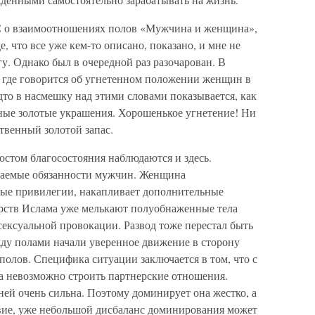
ВС о взаимоотношениях полов «Мужчина и женщина»,
е, что все уже кем-то описано, показано, и мне не
гу. Однако был в очередной раз разочарован. В
д, где говорится об угнетенном положении женщин в
удто в насмешку над этими словами показывается, как
ные золотые украшения. Хорошенькое угнетение! Ни
твенный золотой запас.
остом благосостояния наблюдаются и здесь.
ваемые обязанности мужчин. Женщина
арые привилегии, накапливает дополнительные
арств Ислама уже мелькают полуобнаженные тела
сексуальной провокации. Развод тоже перестал быть
ду полами начали уверенное движение в сторону
полов. Специфика ситуации заключается в том, что с
 невозможно строить партнерские отношения.
ей очень сильна. Поэтому доминирует она жестко, а
вие, уже небольшой дисбаланс доминирования может