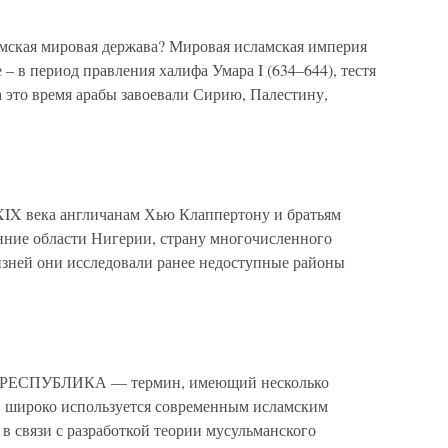
ламская мировая держава? Мировая исламская империя
 – в период правления халифа Умара I (634–644), тестя
 это время арабы завоевали Сирию, Палестину,
XIX века англичанам Хью Клаппертону и братьям
енние области Нигерии, страну многочисленного
зней они исследовали ранее недоступные районы
РЕСПУБЛИКА — термин, имеющий несколько
." широко используется современным исламским
в связи с разработкой теории мусульманского