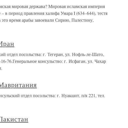
ламская мировая держава? Мировая исламская империя
 – в период правления халифа Умара I (634–644), тестя
 это время арабы завоевали Сирию, Палестину,
Иран
й отдел посольства: г. Тегеран, ул. Нофль-ле-Шато,
67-16-76.Генеральное консульство: г. Исфаган, ул. Чахар
л.
 Мавритания
ульский отдел посольства: г. Нуакшот, п/я 221, тел.
Пакистан