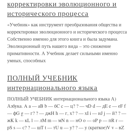
корректировки эволюционного и
исторического процесса
«Учебник» как инструмент преобразования общества и
корректировки эволюционного и исторического процесса
Собственно именно для этого книга и была задумана.
Эволюционный путь нашего вида – это снижение
примативности. А Учебник делает сильными именно
умных, способных
ПОЛНЫЙ УЧЕБНИК
интернационального языка
ПОЛНЫЙ УЧЕБНИК интернационального языка А)
Азбука. A a — аB b — бC c — ц? ? — чD d — дE e — еF f
— фG g — г? ? — джH h — г, х? ? — хI i — иJ j — й? ? —
жK k — кL l — лM m — мN n — нO o — оP p — пR r —
рS s — с? ? — шT t — тU u — у? ? — у (краткое)V v – вZ