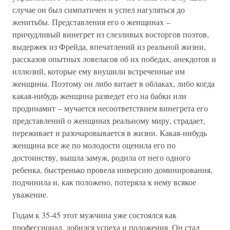
случае он был симпатичен и успел нагуляться до
женитьбы. Представления его о женщинах –
причудливый винегрет из слезливых восторгов поэтов,
выдержек из Фрейда, впечатлений из реальной жизни,
рассказов опытных ловеласов об их победах, анекдотов и
иллюзий, которые ему внушили встреченные им
женщины. Поэтому он либо витает в облаках, либо когда
какая-нибудь женщина разведет его на бабки или
продинамит – мучается несоответствием винегрета его
представлений о женщинах реальному миру, страдает,
переживает и разочаровывается в жизни. Какая-нибудь
женщина все же по молодости оценила его по
достоинству, вышла замуж, родила от него одного
ребенка, быстренько провела инверсию доминирования,
подчинила и, как положено, потеряла к нему всякое
уважение.
Годам к 35-45 этот мужчина уже состоялся как
профессионал, добился успеха и положения. Он стал