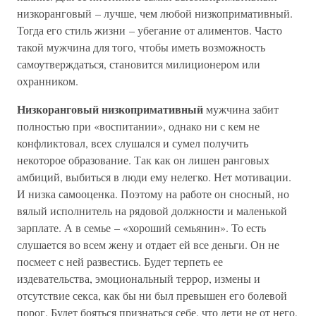
низкоранговый – лучше, чем любой низкопримативный.
Тогда его стиль жизни – убегание от алиментов. Часто
такой мужчина для того, чтобы иметь возможность
самоутверждаться, становится милиционером или
охранником.
Низкоранговый низкопримативный
мужчина забит
полностью при «воспитании», однако ни с кем не
конфликтовал, всех слушался и сумел получить
некоторое образование. Так как он лишен ранговых
амбиций, выбиться в люди ему нелегко. Нет мотивации.
И низка самооценка. Поэтому на работе он сносный, но
вялый исполнитель на рядовой должности и маленькой
зарплате. А в семье – «хороший семьянин». То есть
слушается во всем жену и отдает ей все деньги. Он не
посмеет с ней развестись. Будет терпеть ее
издевательства, эмоциональный террор, измены и
отсутствие секса, как бы ни был превышен его болевой
порог. Будет бояться признаться себе, что дети не от него,