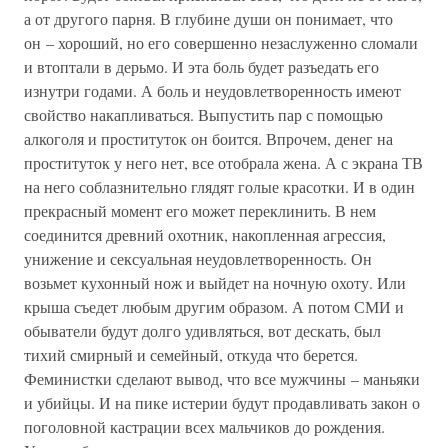
а от другого парня. В глубине души он понимает, что
он – хороший, но его совершенно незаслуженно сломали
и втоптали в дерьмо. И эта боль будет разъедать его
изнутри годами. А боль и неудовлетворенность имеют
свойство накапливаться. Выпустить пар с помощью
алкоголя и проституток он боится. Впрочем, денег на
проституток у него нет, все отобрала жена. А с экрана ТВ
на него соблазнительно глядят голые красотки. И в один
прекрасный момент его может переклинить. В нем
соединится древний охотник, накопленная агрессия,
унижение и сексуальная неудовлетворенность. Он
возьмет кухонный нож и выйдет на ночную охоту. Или
крыша съедет любым другим образом. А потом СМИ и
обыватели будут долго удивляться, вот дескать, был
тихий смирный и семейный, откуда что берется.
Феминистки сделают вывод, что все мужчины – маньяки
и убийцы. И на пике истерии будут продавливать закон о
поголовной кастрации всех мальчиков до рождения.