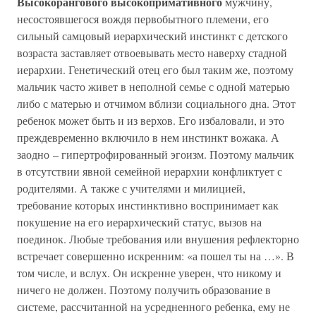
Высокорангового высокопримативного
мужчину,
несостоявшегося вождя первобытного племени, его
сильный самцовый иерархический инстинкт с детского
возраста заставляет отвоевывать место наверху стадной
иерархии. Генетический отец его был таким же, поэтому
мальчик часто живет в неполной семье с одной матерью
либо с матерью и отчимом вблизи социального дна. Этот
ребенок может быть и из верхов. Его избаловали, и это
преждевременно включило в нем инстинкт вожака. А
заодно – гипертрофированный эгоизм. Поэтому мальчик
в отсутствии явной семейной иерархии конфликтует с
родителями. А также с учителями и милицией,
требование которых инстинктивно воспринимает как
покушение на его иерархический статус, вызов на
поединок. Любые требования или внушения рефлекторно
встречает совершенно искренним: «а пошел ты на …». В
том числе, и вслух. Он искренне уверен, что никому и
ничего не должен. Поэтому получить образование в
системе, рассчитанной на усредненного ребенка, ему не