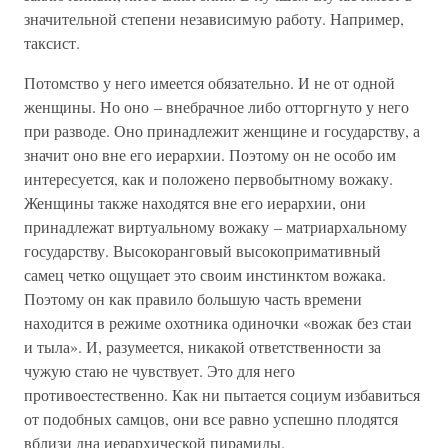
значительной степени независимую работу. Например,
таксист.
Потомство у него имеется обязательно. И не от одной
женщины. Но оно – внебрачное либо отторгнуто у него
при разводе. Оно принадлежит женщине и государству, а
значит оно вне его иерархии. Поэтому он не особо им
интересуется, как и положено первобытному вожаку.
Женщины также находятся вне его иерархии, они
принадлежат виртуальному вожаку – матриархальному
государству. Высокоранговый высокопримативный
самец четко ощущает это своим инстинктом вожака.
Поэтому он как правило большую часть времени
находится в режиме охотника одиночки «вожак без стаи
и тыла». И, разумеется, никакой ответственности за
чужую стаю не чувствует. Это для него
противоестественно. Как ни пытается социум избавиться
от подобных самцов, они все равно успешно плодятся
вблизи дна иерархической пирамиды.