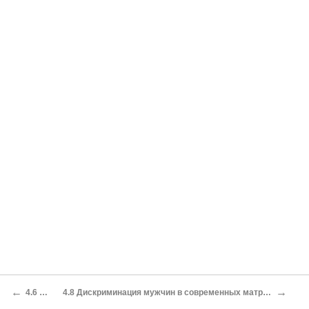
←
→
4.6 Школа
4.8 Дискриминация мужчин в современных матриархальных странах