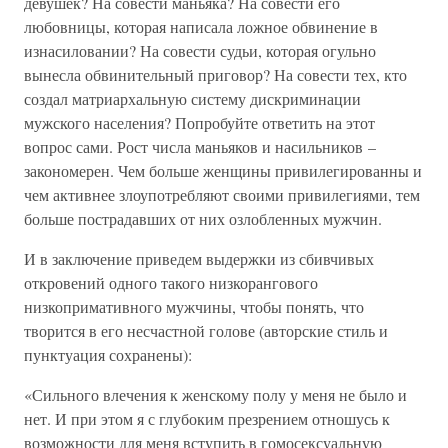
девушек? На совести маньяка? На совести его
любовницы, которая написала ложное обвинение в
изнасиловании? На совести судьи, которая огульно
вынесла обвинительный приговор? На совести тех, кто
создал матриархальную систему дискриминации
мужского населения? Попробуйте ответить на этот
вопрос сами. Рост числа маньяков и насильников –
закономерен. Чем больше женщины привилегированны и
чем активнее злоупотребляют своими привилегиями, тем
больше пострадавших от них озлобленных мужчин.
И в заключение приведем выдержки из сбивчивых
откровений одного такого низкорангового
низкопримативного мужчины, чтобы понять, что
творится в его несчастной голове (авторские стиль и
пунктуация сохранены):
«Сильного влечения к женскому полу у меня не было и
нет. И при этом я с глубоким презрением отношусь к
возможности для меня вступить в гомосексуальную