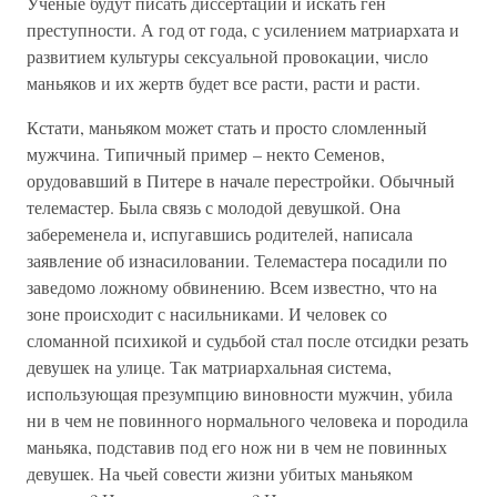
Ученые будут писать диссертации и искать ген
преступности. А год от года, с усилением матриархата и
развитием культуры сексуальной провокации, число
маньяков и их жертв будет все расти, расти и расти.
Кстати, маньяком может стать и просто сломленный
мужчина. Типичный пример – некто Семенов,
орудовавший в Питере в начале перестройки. Обычный
телемастер. Была связь с молодой девушкой. Она
забеременела и, испугавшись родителей, написала
заявление об изнасиловании. Телемастера посадили по
заведомо ложному обвинению. Всем известно, что на
зоне происходит с насильниками. И человек со
сломанной психикой и судьбой стал после отсидки резать
девушек на улице. Так матриархальная система,
использующая презумпцию виновности мужчин, убила
ни в чем не повинного нормального человека и породила
маньяка, подставив под его нож ни в чем не повинных
девушек. На чьей совести жизни убитых маньяком