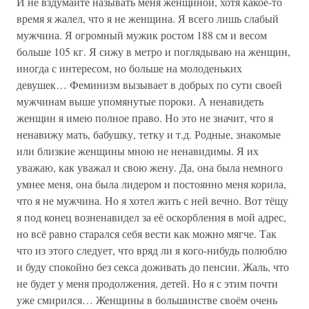
И не вздумайте называть меня женщиной, хотя какое-то
время я жалел, что я не женщина. Я всего лишь слабый
мужчина. Я огромный мужик ростом 188 см и весом
больше 105 кг. Я сижу в метро и поглядываю на женщин,
иногда с интересом, но больше на молоденьких
девушек… Феминизм вызывает в добрых по сути своей
мужчинам выше упомянутые пороки. А ненавидеть
женщин я имею полное право. Но это не значит, что я
ненавижу мать, бабушку, тетку и т.д. Родные, знакомые
или близкие женщины мною не ненавидимы. Я их
уважаю, как уважал и свою жену. Да, она была немного
умнее меня, она была лидером и постоянно меня корила,
что я не мужчина. Но я хотел жить с ней вечно. Вот тёщу
я под конец возненавидел за её оскорбления в мой адрес,
но всё равно старался себя вести как можно мягче. Так
что из этого следует, что вряд ли я кого-нибудь полюблю
и буду спокойно без секса доживать до пенсии. Жаль, что
не будет у меня продолжения, детей. Но я с этим почти
уже смирился… Женщины в большинстве своём очень