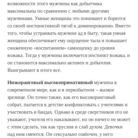
возможности этого мужчины как добытчика
максимальны по сравнению с любыми другими
мужчинами. Умные женщины это понимают и борются
со своей инстинктивной тягой к доминированию. Вместо
того, чтобы устраивать мужчине ад в быту, такая умная
женщина обеспечивает ему ощущение тыла и повышает
сниженную «воспитанием» самооценку до уровня
вожака. Тогда у мужчины включается инстинкт вожака, и
он становится максимально активен и добычлив.
Выигрывают в итоге все.
Низкоранговый высокопримативный
мужчина в
современном мире, как и в первобытном – жалкое
зрелище. Он точно также, как его высокоранговый
собрат, пытается в детстве конфликтовать с учителями и
участвовать в бандах. Однако в среде сверстников его не
уважают, учителя его наказывают, но он ничего не может
с этим сделать, так как труслив и слаб духом. Девочки
над ним смеются. Он сексуально озабочен, у него