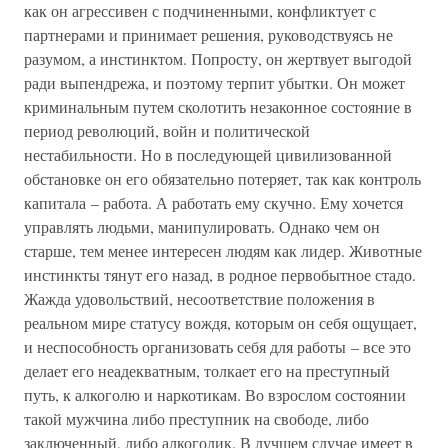
как он агрессивен с подчиненными, конфликтует с
партнерами и принимает решения, руководствуясь не
разумом, а инстинктом. Попросту, он жертвует выгодой
ради выпендрежа, и поэтому терпит убытки. Он может
криминальным путем сколотить незаконное состояние в
период революций, войн и политической
нестабильности. Но в последующей цивилизованной
обстановке он его обязательно потеряет, так как контроль
капитала – работа. А работать ему скучно. Ему хочется
управлять людьми, манипулировать. Однако чем он
старше, тем менее интересен людям как лидер. Животные
инстинкты тянут его назад, в родное первобытное стадо.
Жажда удовольствий, несоответствие положения в
реальном мире статусу вождя, которым он себя ощущает,
и неспособность организовать себя для работы – все это
делает его неадекватным, толкает его на преступный
путь, к алкоголю и наркотикам. Во взрослом состоянии
такой мужчина либо преступник на свободе, либо
заключенный, либо алкоголик. В лучшем случае имеет в