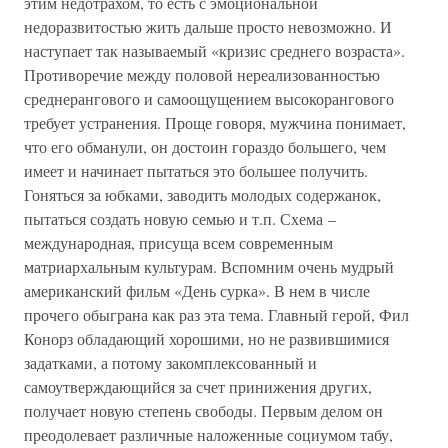
этим недотрахом, то есть с эмоциональной
недоразвитостью жить дальше просто невозможно. И
наступает так называемый «кризис среднего возраста».
Противоречие между половой нереализованностью
среднерангового и самоощущением высокорангового
требует устранения. Проще говоря, мужчина понимает,
что его обманули, он достоин гораздо большего, чем
имеет и начинает пытаться это большее получить.
Гоняться за юбками, заводить молодых содержанок,
пытаться создать новую семью и т.п. Схема –
международная, присуща всем современным
матриархальным культурам. Вспомним очень мудрый
американский фильм «День сурка». В нем в числе
прочего обыграна как раз эта тема. Главный герой, Фил
Конорз обладающий хорошими, но не развившимися
задатками, а потому закомплексованный и
самоутверждающийся за счет принижения других,
получает новую степень свободы. Первым делом он
преодолевает различные наложенные социумом табу,