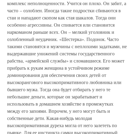
комплекс неполноценности. Учится он плохо. Он забит, а
часто – озлоблен. Иногда такие подростки сбиваются в
стаи и нападают скопом как стая шакалов. Тогда они
особенно агрессивны. Он спивается или становится
наркоманом раньше всех. Он – мелкий уголовник и
озлобленный неудачник. «Шестерка». Подонок. Часто
такими становятся и мужчины с неплохими задатками, не
выдержавшие унижений системы государственного
рабства, «армейской службы» и сломавшиеся. Его может
прибрать к рукам женщина в устойчивом режиме
доминирования для обеспечения своих детей от
высокорангового высокопримативного любовника или
бывшего мужа. Тогда она будет отбирать у него те
небольшие деньги, которые он зарабатывает и
использовать в домашнем хозяйстве в промежутках
между его запоями. Впрочем, у него могут быть и
собственные дети. Какая-нибудь молодая
высокопримативная дуреха могла от него залететь по
пьянке. Для ее инстинкта самки высокопримативный