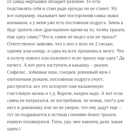
от самца мартышки обладает разумом. То есть
подставлять себя и стаю ради ерунды он не станет. Ну
вот например, оказывает мне посторонняя самка знаки
внимания, а у меня уже есть постоянная подруга. Зачем я
буду тратить свое драгоценное время на то, чтобы трахать
еще одну самку? Что я, самок не видел или не трахал?
Ответственно заявляю, что у них у всех по 2 сиськи,
одному влагалищу, и одна на всех прошивка в мозгу. Что
я получу нового или полезного если трахну еще одну? Да
ничего. А вот риск наступить в какашку – реален.
Сифилис, лобковые вши, гонорея, ревнивый муж с
охотничьим ружьем, постоянная подруга учует,
расстроится, все это испортит нам налаженную
счастливую жизнь и т.д. Короче, нахрен надо. А вот если
самец не натрахался, не востребован, не вожак, пиз*а для
него в диковинку или он не уверен, что ему дадут еще –
тут он подрывается и истекая слюнями бежит трахать
первую попавшуюся. Типа, ура, мне наконец дали, какая
удача:)