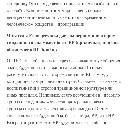
сопернику бутылку дешевого пива за то, что избавил вас
от бля*и. Если в животном мире в аленьих боях
выигрывает победивший самец, то в современном
человеческом обществе – проигравший.
Читатель: Если девушка дает на первом или втором
свидании, то она может быть ВР (приличная) или она
обязательно HP (бля*ь)?
ООН: Самка обычно уже через несколько минут общения
знает, будет ли спать с данным самцом. Поэтому
раскрутить на секс на втором свидании ВР самку, у
которой нет самца – дело нехитрое. Сложнее – с самками,
воспитанными в строгой традиционной культуре или
иных правилах. Например, свято верующими в «правило
третьего свидания» – что если дать раньше, чем на
третьем свидании, то это плохо для имиджа. В этом
случае ломаться будет любая, без разницы, ВР, или HP.
Вся разница в том, что ВР будет ломаться чтобы не