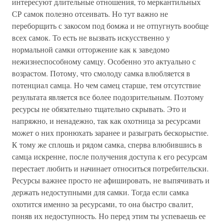
интересуют длительные отношения, то меркантильных
СР самок полезно отсеивать. Но тут важно не
переборщить с закосом под бомжа и не отпугнуть вообще
всех самок. То есть не вызвать искусственно у
нормальной самки отторжение как к заведомо
нежизнеспособному самцу. Особенно это актуально с
возрастом. Потому, что смолоду самка влюбляется в
потенциал самца. Но чем самец старше, тем отсутствие
результата является все более подозрительным. Поэтому
ресурсы не обязательно тщательно скрывать. Это и
напряжно, и ненадежно, так как охотница за ресурсами
может о них пронюхать заранее и разыграть бескорыстие.
К тому же сплошь и рядом самка, сперва влюбившись в
самца искренне, после получения доступа к его ресурсам
перестает любить и начинает относиться потребительски.
Ресурсы важнее просто не афишировать, не выпячивать и
держать недоступными для самки. Тогда если самка
охотится именно за ресурсами, то она быстро свалит,
поняв их недоступность. Но перед этим ты успеваешь ее