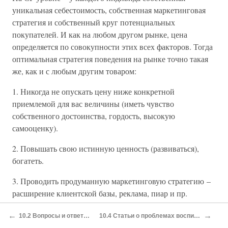
уникальная себестоимость, собственная маркетинговая
стратегия и собственный круг потенциальных
покупателей. И как на любом другом рынке, цена
определяется по совокупности этих всех факторов. Тогда
оптимальная стратегия поведения на рынке точно такая
же, как и с любым другим товаром:
1. Никогда не опускать цену ниже конкретной
приемлемой для вас величины (иметь чувство
собственного достоинства, гордость, высокую
самооценку).
2. Повышать свою истинную ценность (развиваться),
богатеть.
3. Проводить продуманную маркетинговую стратегию –
расширение клиентской базы, реклама, пиар и пр.
Все это актуально независимо от возраста. Но у молодых
←
→
10.2 Вопросы и ответы с женского форума
10.4 Статьи о проблемах воспитания и личностного роста
есть преимущество. Они привлекательней физически и