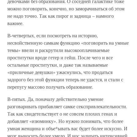
девочками без образования. О соседней галактике тоже
можно поговорить, конечно, но заморачиваться об этом
не надо точно. Так как пирог и задница – намного
важнее.
В-четвертых, если посмотреть на историю,
несвойственную самкам функцию «поговорить на умные
темы» ввели и раскрутили высокооплачиваемые
проститутки вроде гетер и гейш. После чего и все
остальные проститутки, и даже так называемые
«приличные девушки» ужаснулись, что продаться
задорого без этой функции теперь не удастся, и стали с
перепугу массово получать образование.
В-пятых. Да, поначалу действительно умение
разговаривать прибавляет самке секспривлекательности.
Так как свидетельствует о не совсем плохих генах и
добавляет «изюминку». Но нужно понимать, что более
умная женщина и объе*ывать вас будет более искусно. И
мозг выносить более умело. И нос задирать интенсивней.