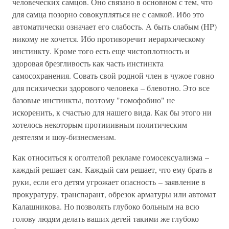
человеческих самцов. Оно связано в основном с тем, что
для самца позорно совокупляться не с самкой. Ибо это
автоматически означает его слабость. А быть слабым (HP)
никому не хочется. Ибо противоречит иерархическому
инстинкту. Кроме того есть еще чистоплотность и
здоровая брезгливость как часть инстинкта
самосохранения. Совать свой родной член в чужое говно
для психически здорового человека – блевотно. Это все
базовые инстинкты, поэтому "гомофобию" не
искоренить, к счастью для нашего вида. Как бы этого ни
хотелось некоторым протииивным политическим
деятелям и шоу-бизнесменам.
Как относиться к оголтелой рекламе гомосексуализма –
каждый решает сам. Каждый сам решает, что ему брать в
руки, если его детям угрожает опасность – заявление в
прокуратуру, транспарант, обрезок арматуры или автомат
Калашникова. Но позволять глубоко больным на всю
голову людям делать ваших детей такими же глубоко