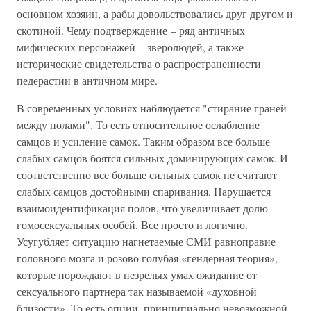
основном хозяин, а рабы довольствовались друг другом и
скотиной. Чему подтверждение – ряд античных
мифических персонажей – зверолюдей, а также
исторические свидетельства о распространенности
педерастии в античном мире.
В современных условиях наблюдается "стирание граней
между полами". То есть относительное ослабление
самцов и усиление самок. Таким образом все больше
слабых самцов боятся сильных доминирующих самок. И
соответственно все больше сильных самок не считают
слабых самцов достойными спаривания. Нарушается
взаимоидентификация полов, что увеличивает долю
гомосексуальных особей. Все просто и логично.
Усугубляет ситуацию нагнетаемые СМИ равноправие
головного мозга и розово голубая «гендерная теория»,
которые порождают в незрелых умах ожидание от
сексуального партнера так называемой «духовной
близости». То есть опции, принципиально невозможной