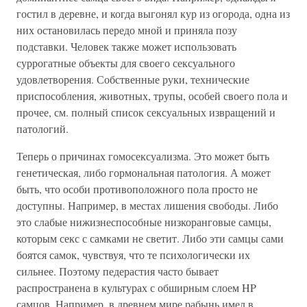
гостил в деревне, и когда выгонял кур из огорода, одна из
них остановилась передо мной и приняла позу
подставки. Человек также может использовать
суррогатные объекты для своего сексуального
удовлетворения. Собственные руки, технические
приспособления, животных, трупы, особей своего пола и
прочее, см. полный список сексуальных извращений и
патологий.
Теперь о причинах гомосексуализма. Это может быть
генетическая, либо гормональная патология. А может
быть, что особи противоположного пола просто не
доступны. Например, в местах лишения свободы. Либо
это слабые нижизнеспособные низкоранговые самцы,
которым секс с самками не светит. Либо эти самцы сами
боятся самок, чувствуя, что те психологически их
сильнее. Поэтому педерастия часто бывает
распространена в культурах с обширным слоем HP
самцов. Например, в древнем мире рабынь имел в