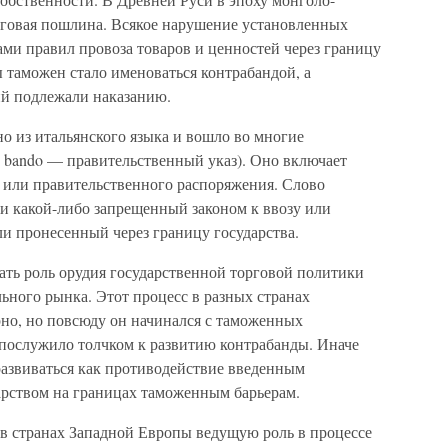
орговая пошлина. Всякое нарушение установленных
ми правил провоза товаров и ценностей через границу
ы таможен стало именоваться контрабандой, а
ий подлежали наказанию.
о из итальянского языка и вошло во многие
и bando — правительственный указ). Оно включает
а или правительственного распоряжения. Слово
ли какой-либо запрещенный законом к ввозу или
и пронесенный через границу государства.
ть роль орудия государственной торговой политики
ьного рынка. Этот процесс в разных странах
но, но повсюду он начинался с таможенных
послужило толчком к развитию контрабанды. Иначе
 развиваться как противодействие введенным
рством на границах таможенным барьерам.
 в странах Западной Европы ведущую роль в процессе