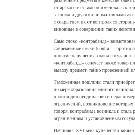
татарского ига тамгой именовалась т
законом и другими нормативными акта
с сокрытием их от контроля со сторон
виновные в совершении таких действ
Само слово «контрабанда» заимствован
современные языки (contra — против 
понятие нарушения закона государств
«контрабанда» означает также товар и
вывозу предмет, тайно провезенный ил
Таможенные пошлины стали приобрета
по мере образования единого национал
происходил неодинаково и неравномер
ограничений, возникновение которых 
говоря, контрабанда возникла и стала
ограничениям и установленным госуда
Начиная с XVI века купечество заняло