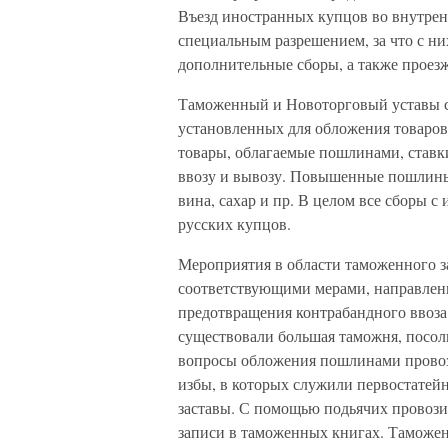
Въезд иностранных купцов во внутрен
специальным разрешением, за что с н
дополнительные сборы, а также проез
Таможенный и Новоторговый уставы с
установленных для обложения товаров
товары, облагаемые пошлинами, ставк
ввозу и вывозу. Повышенные пошлины
вина, сахар и пр. В целом все сборы 
русских купцов.
Мероприятия в области таможенного з
соответствующими мерами, направлен
предотвращения контрабандного ввоза 
существовали большая таможня, посоль
вопросы обложения пошлинами провоз
избы, в которых служили первостатей
заставы. С помощью подьячих провози
записи в таможенных книгах. Таможен