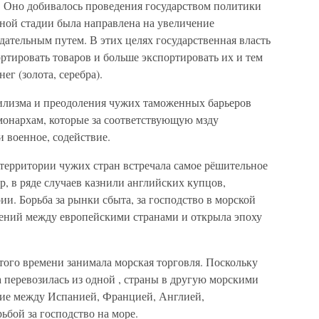
. Оно добивалось проведения государством политики
ьной стадии была направлена на увеличение
дательным путем. В этих целях государственная власть
тировать товаров и больше экспортировать их и тем
ег (золота, серебра).
илизма и преодоления чужих таможенных барьеров
монархам, которые за соответствующую мзду
и военное, содействие.
 территории чужих стран встречала самое рёшительное
, в ряде случаев казнили английских купцов,
ии. Борьба за рынки сбыта, за господство в морской
ений между европейскими странами и открыла эпоху
того времени занимала морская торговля. Поскольку
а перевозилась из одной , страны в другую морскими
ание между Испанией, Францией, Англией,
бой за господство на море.