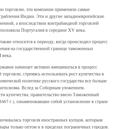
ую торговлю, эти компании применяли самые
грабления Индии. Эти и другие западноевропейские
ненной, а впоследствии контрабандной торговлей
 положила Португалия в середине XV века.
акже относится к периоду, когда происходил процесс
ления на государственной границе таможенных
 века.
ржавие начинает активно вмешиваться в процесс
торговли, стремясь использовать рост купечества в
номической политике русского государства все больше
антилизма. Вслед за Соборным уложением,
ти купечества, правительство ввело Таможенный
(1667 г.), ознаменовавшие собой установление в стране
аничивалась торговля иностранных купцов, которым
вары только оптом и в пределах пограничных городов.