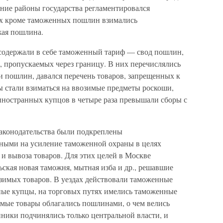
ние районы государства регламентировался
их кроме таможенных пошлин взимались
жая пошлина.
одержали в себе таможенный тариф — свод пошлин,
, пропускаемых через границу. В них перечислялись
и пошлин, давался перечень товаров, запрещенных к
 стали взиматься на ввозимые предметы роскоши,
с иностранных купцов в четыре раза превышали сборы с
аконодательства были подкреплены
ными на усиление таможенной охраны в целях
и вывоза товаров. Для этих целей в Москве
ская новая таможня, мытная изба и др., решавшие
имых товаров. В уездах действовали таможенные
ные купцы, на торговых путях имелись таможенные
мые товары облагались пошлинами, о чем велись
ники подчинялись только центральной власти, и