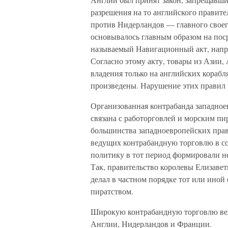
разрешения на то английского правите
против Нидерландов — главного своег
основывалось главным образом на поср
называемый Навигационный акт, напра
Согласно этому акту, товары из Азии,
владения только на английских корабля
произведены. Нарушение этих правил 
Организованная контрабанда западно
связана с работорговлей и морским пи
большинства западноевропейских прав
ведущих контрабандную торговлю в со
политику в тот период формировали не
Так, правительство королевы Елизавет
делал в частном порядке тот или ино
пиратством.
Широкую контрабандную торговлю вел
Англии, Нидерландов и Франции.