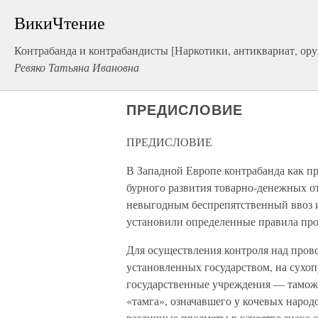
ВикиЧтение
Контрабанда и контрабандисты [Наркотики, антиквариат, ор
Ревяко Татьяна Ивановна
ПРЕДИСЛОВИЕ
ПРЕДИСЛОВИЕ
В Западной Европе контрабанда как п
бурного развития товарно-денежных от
невыгодным беспрепятственный ввоз и
установили определенные правила про
Для осуществления контроля над пров
установленных государством, на сухо
государственные учреждения — тамож
«тамга», означавшего у кочевых народ
различные предметы в качестве знака 