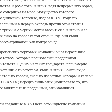
льства. Кроме того, Англия, ведя непрерывную борьбу
о соперника на море, могущество которого
еднической торговле, издала в 1651 году так
вленный в первую очередь против этой страны.
 Африки и Америки могли ввозиться в Англию и ее
х либо на кораблях той страны, где они были
рассматривалось как контрабанда.
европейских торговых компаний была неразрывно
ратством, которые пользовались поддержкой
ительств. Одним из таких государств, планомерно
четании с пиратством, была Англия. Британскую
 столько короли, сколько известные корсары и каперы.
ы I (XVI в.) нередко лишь санкционировало то, что
й ее влиятельный подданный, занимавшийся
и созданные в XVI веке ост-индиские компании