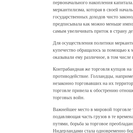
первоначального накопления капитала
меркантилизма, которая в своей начал
государственных доходов чисто законо
предписывала как можно меньше импор
самым увеличивать приток в страну ден
Для осуществления политики меркант
купечество обращалось за помощью к 
оказывали ему различное, в том числе 
Контрабандная же торговля купцов на
противодействие. Голландцы, например
незаконно торговавших на их территор
торговле привела к обострению отнош
торговых войн.
Важнейшее место в мировой торговле 
подавляющая часть грузов в те времен
путями, борьба за торговое преоблад
Нидерландами стала одновременно борь