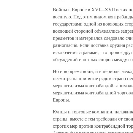
Войны в Европе в XVI—XVII веках по
военную. Под этим видом контрабанд
государствами одной из воюющих стор
воюющей стороной объявлялись запре
предметов и материалов следовало сч
разногласия. Если доставка оружия ра
исключения странами, - то провоз др
обсуждений и острых споров между го
Но и во время войн, и в периоды межд
несмотря на принятие рядом стран спе
меркантилизма контрабандой занималис
меркантилизма контрабандной торговл
Европы.
Купцы и торговые компании, налажив
страны, вместе с тем требовали от св
строгих мер против контрабандной тор
Англии был принят закон, запрещавши