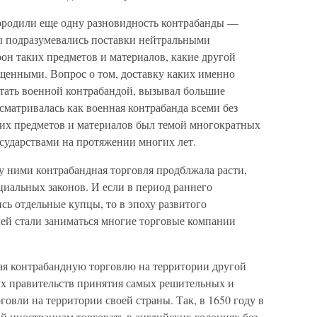
родили еще одну разновидность контрабанды —
ы подразумевались поставки нейтральными
он таких предметов и материалов, какие другой
щенными. Вопрос о том, доставку каких именно
итать военной контрабандой, вызывал большие
ссматривалась как военная контрабанда всеми без
угих предметов и материалов был темой многократных
сударствами на протяжении многих лет.
у ними контрабандная торговля продблжала расти,
циальных законов. И если в период раннего
ь отдельные купцы, то в эпоху развитого
ей стали заниматься многие торговые компании
ая контрабандную торговлю на территории другой
оих правительств принятия самых решительных и
говли на территории своей страны. Так, в 1650 году в
й иностранцам торговать в английских колониях без