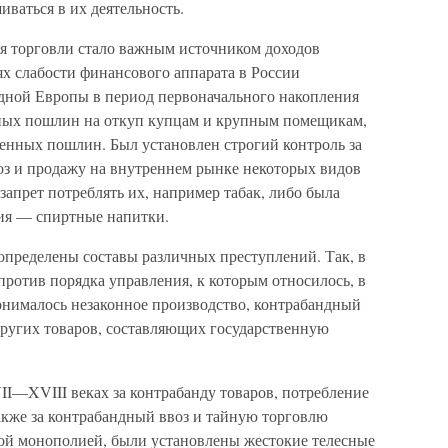
ваться в их деятельность.
 торговли стало важным источником доходов
ях слабости финансового аппарата в России
падной Европы в период первоначального накопления
нных пошлин на откуп купцам и крупным помещикам,
женных пошлин. Был установлен строгий контроль за
оз и продажу на внутреннем рынке некоторых видов
запрет потреблять их, например табак, либо была
ия — спиртные напитки.
пределены составы различных преступлений. Так, в
ротив порядка управления, к которым относилось, в
понималось незаконное производство, контрабандный
других товаров, составляющих государственную
I—XVIII веках за контрабанду товаров, потребление
акже за контрабандный ввоз и тайную торговлю
ой монополией, были установлены жестокие телесные