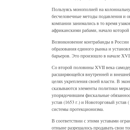
Пользуясь монополией на колониальн
бесчеловечные методы подавления и о
компании занимались в то время узако
африканскими рабами, начало которой
Возникновение контрабанды в России т
образования единого рынка и установ
барьеров. Это произошло в начале XVII
Со второй половины XVII века самоде
расширяющейся внутренней и внешней 
целях укрепления своей власти. В эко
сказываются элементы политики мерк
упорядочившим фискальные обязаннос
устав (1653 г.) и Новоторговый устав 
системы протекционизма.
В соответствии с этими уставами огр
отныне разрешалось продавать свои то