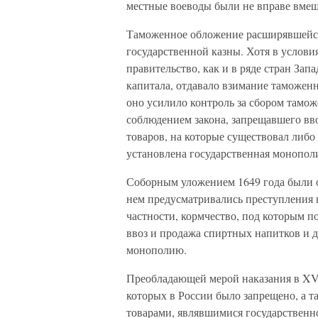
местные воеводы были не вправе вмеши
Таможенное обложение расширявшейся
государственной казны. Хотя в услови
правительство, как и в ряде стран За
капитала, отдавало взимание таможе
оно усилило контроль за сбором тамо
соблюдением закона, запрещавшего вв
товаров, на которые существовал либо 
установлена государственная монопол
Соборным уложением 1649 года были о
нем предусматривались преступления п
частности, кормчество, под которым 
ввоз и продажа спиртных напитков и 
монополию.
Преобладающей мерой наказания в XVI
которых в России было запрещено, а т
товарами, являвшимися государственн