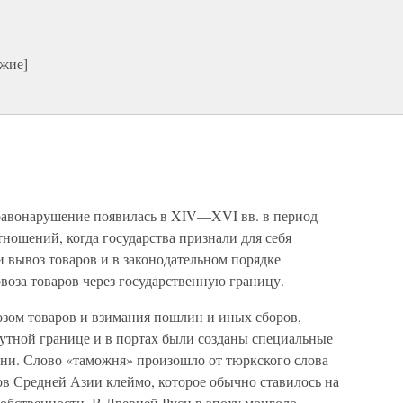
ужие]
равонарушение появилась в XIV—XVI вв. в период
ношений, когда государства признали для себя
 вывоз товаров и в законодательном порядке
воза товаров через государственную границу.
озом товаров и взимания пошлин и иных сборов,
путной границе и в портах были созданы специальные
ни. Слово «таможня» произошло от тюркского слова
ов Средней Азии клеймо, которое обычно ставилось на
собственности. В Древней Руси в эпоху монголо-