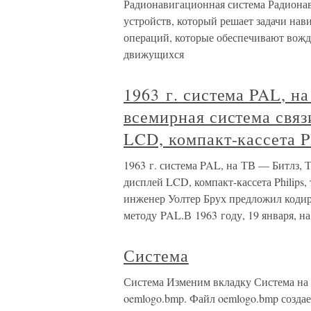
Радионавигационная система Радионав
устройств, который решает задачи нав
операций, которые обеспечивают вожде
движущихся
1963 г. система PAL, н
всемирная система связ
LCD, компакт-кассета Ph
1963 г. система PAL, на ТВ — Битлз, Т
дисплей LCD, компакт-кассета Philips, 
инженер Уолтер Брух предложил кодир
методу PAL.В 1963 году, 19 января, на
Система
Система Изменим вкладку Система на П
oemlogo.bmp. Файл oemlogo.bmp создае