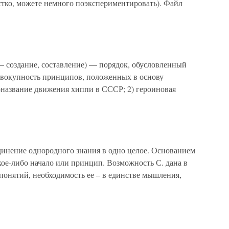
стко, можете немного поэкспериментировать). Файл
 создание, составление) — порядок, обусловленный
овокупность принципов, положенных в основу
моназвание движения хиппи в СССР; 2) героиновая
динение однородного знания в одно целое. Основанием
кое-либо начало или принцип. Возможность С. дана в
понятий, необходимость ее – в единстве мышления,