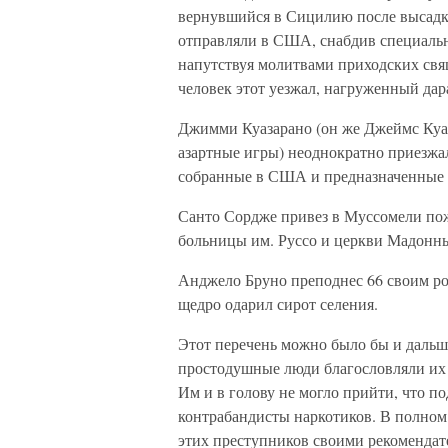
вернувшийся в Сицилию после высадк
отправляли в США, снабдив специаль
напутствуя молитвами приходских свя
человек этот уезжал, нагруженный дар
Джимми Куазарано (он же Джеймс Куаз
азартные игры) неоднократно приезжа
собранные в США и предназначенные 
Санто Сордже привез в Муссомели по
больницы им. Руссо и церкви Мадонны
Анджело Бруно преподнес 66 своим ро
щедро одарил сирот селения.
Этот перечень можно было бы и дальш
простодушные люди благословляли их 
Им и в голову не могло прийти, что п
контрабандисты наркотиков. В полном
этих преступников своими рекоменда