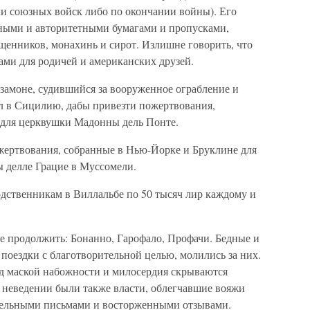
и союзных войск либо по окончании войны). Его
ными и авторитетными бумагами и пропусками,
щенников, монахинь и сирот. Излишне говорить, что
ами для родичей и американских друзей.
амоне, судившийся за вооруженное ограбление и
л в Сицилию, дабы привезти пожертвования,
для церквушки Мадонны дель Понте.
жертвования, собранные в Нью-Йорке и Бруклине для
 делле Грацие в Муссомели.
дственникам в Виллальбе по 50 тысяч лир каждому и
е продолжить: Бонанно, Гарофало, Профачи. Бедные и
поездки с благотворительной целью, молились за них.
од маской набожности и милосердия скрываются
 неведении были также власти, облегчавшие вояжи
тельными письмами и восторженными отзывами.