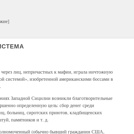
ужие]
ИСТЕМА
 через лиц, непричастных к мафии, играла ничтожную
ой системой», изобретенной американскими боссами в
.
ениях Западной Сицилии возникли благотворительные
ршенно определенную цель: сбор денег среди
ниц, больниц, сиротских приютов, кладбищенских
атуй, памятников и т. д.
уполномоченный (обычно бывший гражданин США,