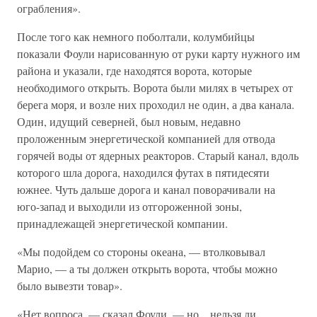
ограбления».
После того как немного поболтали, колумбийцы
показали Фоули нарисованную от руки карту нужного им
района и указали, где находятся ворота, которые
необходимого открыть. Ворота были милях в четырех от
берега моря, и возле них проходил не один, а два канала.
Один, идущий северней, был новым, недавно
проложенным энергетической компанией для отвода
горячей воды от ядерных реакторов. Старый канал, вдоль
которого шла дорога, находился футах в пятидесяти
южнее. Чуть дальше дорога и канал поворачивали на
юго-запад и выходили из отгороженной зоны,
принадлежащей энергетической компании.
«Мы подойдем со стороны океана, — втолковывал
Марио, — а ты должен открыть ворота, чтобы можно
было вывезти товар».
«Нет вопроса, — сказал Фоули, — но... нельзя ли