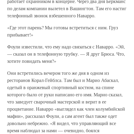
работает охранником в концерне. Через два дня Беркманс
по делам компании вылетел в Вашингтон. Там его настиг
телефонный звонок взбешенного Наварро.
«Где этот парень? Мы готовы встретиться с ним. Груз
прибывает!»
Фоули известили, что ему надо связаться с Наварро. «Эй,
— сказал он в телефонную трубку. — Я друг Брюса. Что,
хотите повидать меня?»
Они встретились вечером того же дня в одном из
ресторанов Корал-Гейблса. Там был и Марио Абаскал,
одетый в оранжевый спортивный костюм, на спине
которого было от руки написано его имя. Марио сказал,
что заведует сварочный мастерской и верит в ее
процветание. Наварро «выглядел как член колумбийской
мафии», рассказал Фоули, а сам агент был также одет
довольно небрежно. «Я видел, что управляющий все
время наблюдал за нами — очевидно, боялся