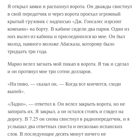
Я открыл замки и распахнул ворота. Он дважды свистнул
в свой передатчик и через ворота проехал огромный
крытый грузовик с надписью «Дж. Гонсалес нэрсинг
компани» на борту. В кабине сидели два парня. Один из
них вылез из кабины и присоединился ко мне. Он был
молод, намного моложе Абаскала, которому было
тридцать три года.
Марио велел загнать мой пикап в ворота. Я так и сделал
и он протянул мне три сотни долларов.
«На пиво, — сказал он, — Когда все кончится, сходи
выпей».
«Ладно», — ответил я. Он велел закрыть ворота, но не
запирать их. Я закрыл, а он остался стоять и глядел на
дорогу. В 7.25 он снова свистнул в радиопередатчик, и я
услышал два ответных свиста и несколько испанских
слов. В последующие десять минут ничего не