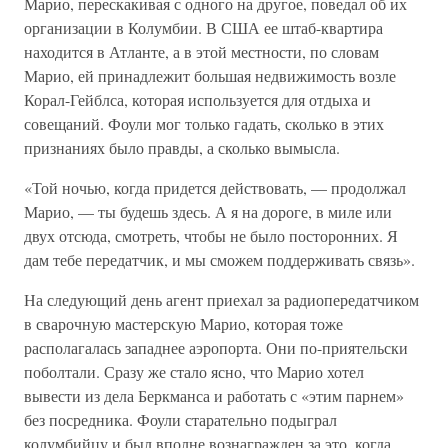
Марио, перескакивая с одного на другое, поведал об их
организации в Колумбии. В США ее штаб-квартира
находится в Атланте, а в этой местности, по словам
Марио, ей принадлежит большая недвижимость возле
Корал-Гейблса, которая используется для отдыха и
совещаний. Фоули мог только гадать, сколько в этих
признаниях было правды, а сколько вымысла.
«Той ночью, когда придется действовать, — продолжал
Марио, — ты будешь здесь. А я на дороге, в миле или
двух отсюда, смотреть, чтобы не было посторонних. Я
дам тебе передатчик, и мы сможем поддерживать связь».
На следующий день агент приехал за радиопередатчиком
в сварочную мастерскую Марио, которая тоже
располагалась западнее аэропорта. Они по-приятельски
поболтали. Сразу же стало ясно, что Марио хотел
вывести из дела Беркманса и работать с «этим парнем»
без посредника. Фоули старательно подыграл
колумбийцу и был вполне вознагражден за это, когда