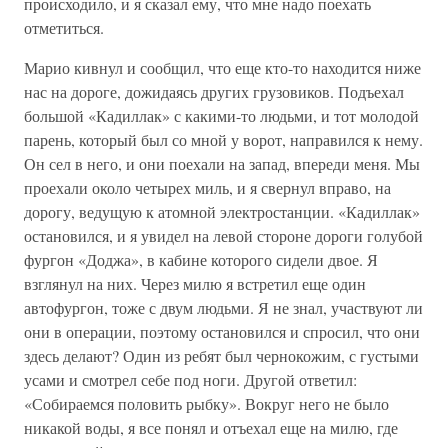
происходило, и я сказал ему, что мне надо поехать
отметиться.
Марио кивнул и сообщил, что еще кто-то находится ниже
нас на дороге, дожидаясь других грузовиков. Подъехал
большой «Кадиллак» с какими-то людьми, и тот молодой
парень, который был со мной у ворот, направился к нему.
Он сел в него, и они поехали на запад, впереди меня. Мы
проехали около четырех миль, и я свернул вправо, на
дорогу, ведущую к атомной электростанции. «Кадиллак»
остановился, и я увидел на левой стороне дороги голубой
фургон «Доджа», в кабине которого сидели двое. Я
взглянул на них. Через милю я встретил еще один
автофургон, тоже с двум людьми. Я не знал, участвуют ли
они в операции, поэтому остановился и спросил, что они
здесь делают? Один из ребят был чернокожим, с густыми
усами и смотрел себе под ноги. Другой ответил:
«Собираемся половить рыбку». Вокруг него не было
никакой воды, я все понял и отъехал еще на милю, где