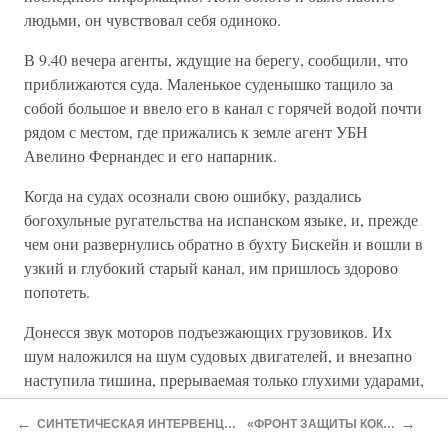
людьми, он чувствовал себя одиноко.
В 9.40 вечера агенты, ждущие на берегу, сообщили, что
приближаются суда. Маленькое суденышко тащило за
собой большое и ввело его в канал с горячей водой почти
рядом с местом, где прижались к земле агент УБН
Авелино Фернандес и его напарник.
Когда на судах осознали свою ошибку, раздались
богохульные ругательства на испанском языке, и, прежде
чем они развернулись обратно в бухту Бискейн и вошли в
узкий и глубокий старый канал, им пришлось здорово
попотеть.
Донесся звук моторов подъезжающих грузовиков. Их
шум наложился на шум судовых двигателей, и внезапно
наступила тишина, прерываемая только глухими ударами,
как если бы чем-то тяжелым били по деревяшке.
←
→
СИНТЕТИЧЕСКАЯ ИНТЕРВЕНЦИЯ
«ФРОНТ ЗАЩИТЫ КОКИ»
Деревья мешали агентам, но они все же смоги увидеть,