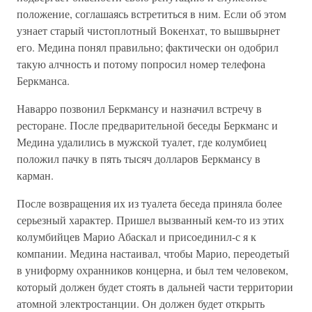
положение, соглашаясь встретиться в ним. Если об этом
узнает старый чистоплотный Вокенхат, то вышвырнет
его. Медина понял правильно; фактически он одобрил
такую алчность и потому попросил номер телефона
Беркманса.
Наварро позвонил Беркмансу и назначил встречу в
ресторане. После предварительной беседы Беркманс и
Медина удалились в мужской туалет, где колумбиец
положил пачку в пять тысяч долларов Беркмансу в
карман.
После возвращения их из туалета беседа приняла более
серьезный характер. Пришел вызванный кем-то из этих
колумбийцев Марио Абаскал и присоединил-с я к
компании. Медина настаивал, чтобы Марио, переодетый
в униформу охранников концерна, и был тем человеком,
который должен будет стоять в дальней части территории
атомной электростанции. Он должен будет открыть