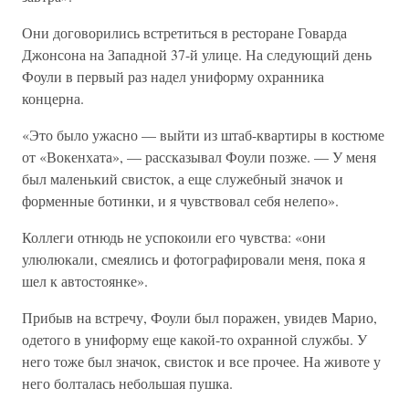
Они договорились встретиться в ресторане Говарда
Джонсона на Западной 37-й улице. На следующий день
Фоули в первый раз надел униформу охранника
концерна.
«Это было ужасно — выйти из штаб-квартиры в костюме
от «Вокенхата», — рассказывал Фоули позже. — У меня
был маленький свисток, а еще служебный значок и
форменные ботинки, и я чувствовал себя нелепо».
Коллеги отнюдь не успокоили его чувства: «они
улюлюкали, смеялись и фотографировали меня, пока я
шел к автостоянке».
Прибыв на встречу, Фоули был поражен, увидев Марио,
одетого в униформу еще какой-то охранной службы. У
него тоже был значок, свисток и все прочее. На животе у
него болталась небольшая пушка.