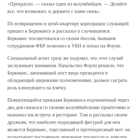
«Прекрасно, — сказал один из колумбийцев. — Делайте
все, что возможно, и держите с нами связь».
По возвращении в штаб-квартиру корпорации служащий
пришел к Беркмансу и рассказал о случившемся.
Беркманс посоветовался со своим боссом, бывшим
сотрудником ФБР позвонил в УБН и попал на Фоули.
Специальный агент сразу же подумал, что этот случай
заслуживает внимания. Начальство Фоули решило, что
Беркманс, занимавший пост вице-президента и
обладающий широкими полномочиями, должен сыграть
роль клюнувшего на взятку.
Повинующийся приказам Беркманса подчиненный через
два дня связался со своими колумбийскими приятелями и
назначил им встречу в ресторане. Там и рассказал своим
дружкам, что наиболее подходящий фигурой для них
является Беркманс, тщеславный и претенциозный мот: он
испытывает постоянные денежные трудности и доведен