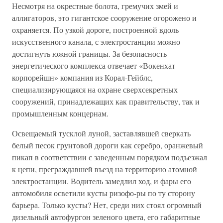
Несмотря на окрестные болота, гремучих змей и
аллигаторов, это гигантское сооружение огорожено и
охраняется. По узкой дороге, построенной вдоль
искусственного канала, с электростанции можно
достигнуть южной границы. За безопасность
энергетического комплекса отвечает «Вокенхат
корпорейшн» компания из Корал-Гейблс,
специализирующаяся на охране сверхсекретных
сооружений, принадлежащих как правительству, так и
промышленным концернам.
Освещаемый тусклой луной, заставлявшей сверкать
белый песок грунтовой дороги как серебро, оранжевый
пикап в соответствии с заведенным порядком подъезжал
к цепи, преграждавшей въезд на территорию атомной
электростанции. Водитель замедлил ход, и фары его
автомобиля осветили кусты ризофо-ры по ту сторону
барьера. Только кусты? Нет, среди них стоял огромный
дизельный автофургон зеленого цвета, его габаритные