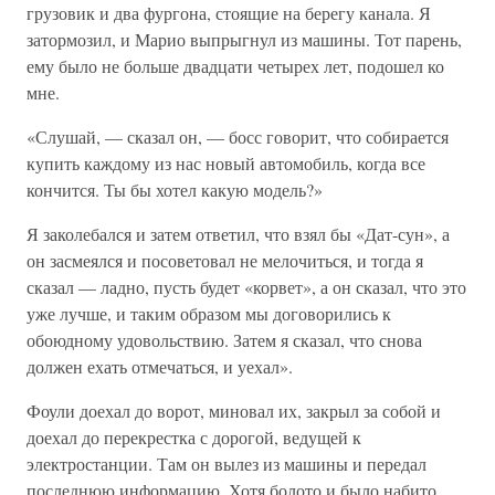
грузовик и два фургона, стоящие на берегу канала. Я
затормозил, и Марио выпрыгнул из машины. Тот парень,
ему было не больше двадцати четырех лет, подошел ко
мне.
«Слушай, — сказал он, — босс говорит, что собирается
купить каждому из нас новый автомобиль, когда все
кончится. Ты бы хотел какую модель?»
Я заколебался и затем ответил, что взял бы «Дат-сун», а
он засмеялся и посоветовал не мелочиться, и тогда я
сказал — ладно, пусть будет «корвет», а он сказал, что это
уже лучше, и таким образом мы договорились к
обоюдному удовольствию. Затем я сказал, что снова
должен ехать отмечаться, и уехал».
Фоули доехал до ворот, миновал их, закрыл за собой и
доехал до перекрестка с дорогой, ведущей к
электростанции. Там он вылез из машины и передал
последнюю информацию. Хотя болото и было набито