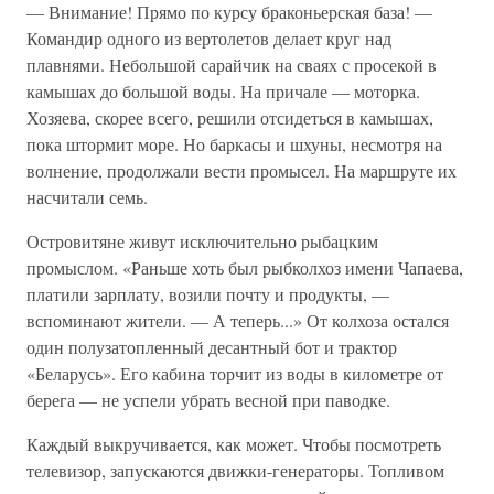
— Внимание! Прямо по курсу браконьерская база! —
Командир одного из вертолетов делает круг над
плавнями. Небольшой сарайчик на сваях с просекой в
камышах до большой воды. На причале — моторка.
Хозяева, скорее всего, решили отсидеться в камышах,
пока штормит море. Но баркасы и шхуны, несмотря на
волнение, продолжали вести промысел. На маршруте их
насчитали семь.
Островитяне живут исключительно рыбацким
промыслом. «Раньше хоть был рыбколхоз имени Чапаева,
платили зарплату, возили почту и продукты, —
вспоминают жители. — А теперь...» От колхоза остался
один полузатопленный десантный бот и трактор
«Беларусь». Его кабина торчит из воды в километре от
берега — не успели убрать весной при паводке.
Каждый выкручивается, как может. Чтобы посмотреть
телевизор, запускаются движки-генераторы. Топливом