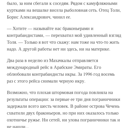
было, за ним сбегали к соседям. Рядом с камуфляжными
куртками на вешалке висела рыболовная сеть. Отец Толи,
Борис Александрович, чинил ее.
— Хотите — называйте нас браконьерами и
контрабандистами, — перехватил мой удивленный взгляд
Толя. — Только я вот что скажу: нам тоже на что-то жить
надо. А другой работы нет ни здесь, ни на материке.
Два раза в неделю из Махачкалы отправляется
международный рейс в Арабские Эмираты. Его
облюбовали контрабандисты икры. За 1996 год восемь
раз с этого рейса снимали черную икру.
Возможно, что плохая штормовая погода повлияла на
результаты операции: за первые ее три дня пограничники
задержали всего шесть человек. В районе острова Чечень
схватили двух браконьеров, но при них оказалось только
охотничье ружье. Ни сетей, ни улова пограничники так и
не нашли...