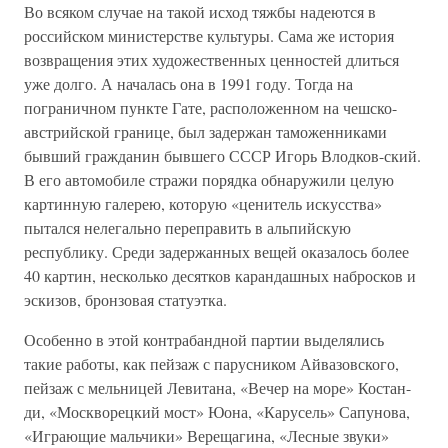
Во всяком случае на такой исход тяжбы надеются в
российском министерстве культуры. Сама же история
возвращения этих художественных ценностей длиться
уже долго. А началась она в 1991 году. Тогда на
пограничном пункте Гате, расположенном на чешско-
австрийской границе, был задержан таможенниками
бывший гражданин бывшего СССР Игорь Влодков-ский.
В его автомобиле стражи порядка обнаружили целую
картинную галерею, которую «ценитель искусства»
пытался нелегально переправить в альпийскую
республику. Среди задержанных вещей оказалось более
40 картин, несколько десятков карандашных набросков и
эскизов, бронзовая статуэтка.
Особенно в этой контрабандной партии выделялись
такие работы, как пейзаж с парусником Айвазовского,
пейзаж с мельницей Левитана, «Вечер на море» Костан-
ди, «Москворецкий мост» Юона, «Карусель» Сапунова,
«Играющие мальчики» Верещагина, «Лесные звуки»