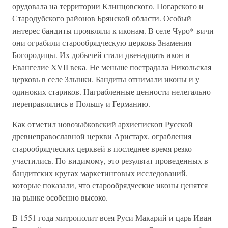
орудовала на территории Клинцовского, Погарского и
Стародубского районов Брянской области. Особый
интерес бандиты проявляли к иконам. В селе Чуро*-вичи
они ограбили старообрядческую церковь Знамения
Богородицы. Их добычей стали двенадцать икон и
Евангелие XVII века. Не меньше пострадала Никольская
церковь в селе Злынки. Бандиты отнимали иконы и у
одиноких стариков. Награбленные ценности нелегально
переправлялись в Польшу и Германию.
Как отметил новозыбковский архиепископ Русской
древнеправославной церкви Аристарх, ограбления
старообрядческих церквей в последнее время резко
участились. По-видимому, это результат проведенных в
бандитских кругах маркетинговых исследований,
которые показали, что старообрядческие иконы ценятся
на рынке особенно высоко.
В 1551 года митрополит всея Руси Макарий и царь Иван