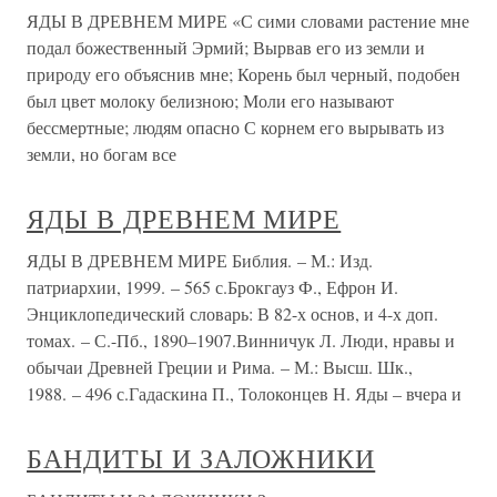
ЯДЫ В ДРЕВНЕМ МИРЕ «С сими словами растение мне
подал божественный Эрмий; Вырвав его из земли и
природу его объяснив мне; Корень был черный, подобен
был цвет молоку белизною; Моли его называют
бессмертные; людям опасно С корнем его вырывать из
земли, но богам все
ЯДЫ В ДРЕВНЕМ МИРЕ
ЯДЫ В ДРЕВНЕМ МИРЕ Библия. – М.: Изд.
патриархии, 1999. – 565 с.Брокгауз Ф., Ефрон И.
Энциклопедический словарь: В 82-х основ, и 4-х доп.
томах. – С.-Пб., 1890–1907.Винничук Л. Люди, нравы и
обычаи Древней Греции и Рима. – М.: Высш. Шк.,
1988. – 496 с.Гадаскина П., Толоконцев Н. Яды – вчера и
БАНДИТЫ И ЗАЛОЖНИКИ