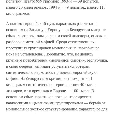
попытки, изъято 959 граммов; 1993-й — 39 попыток,
изъято 20 килограммов, 1994-й — 9 попыток, изъято 113
килограммов.
Азиатско-европейский путь наркотиков рассчитан в
основном на Западную Европу — в Белоруссии мигрант
сбывает «зелье» только членам своей диаспоры, опасаясь
разборок с местной мафией. Среди отечественных
преступных группировок монополия на наркобизнес
пока не установлена. Любопытно, что, не являясь
крупным потребителем «медленной смерти», республика,
в свою очередь, начинает уступать экспортерам
синтетического наркотика, привлекая европейскую
мафию. На белорусском криминогенном рынке 1
килограмм синтетического героина стоит 40 тысяч
долларов, в то время как в Европе — 100 тысяч. В
основном сбыт наркотиков пока контролируется
кавказскими и цыганскими группировками — борьба за
монопольное жесткое структурирование, характерное для