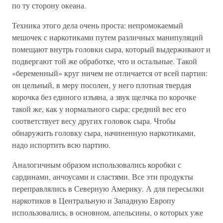
по ту сторону океана.
Техника этого дела очень проста: непромокаемый
мешочек с наркотиками путем различных манипуляций
помещают внутрь головки сыра, который выдерживают и
подвергают той же обработке, что и остальные. Такой
«беременный» круг ничем не отличается от всей партии:
он цельный, в меру посолен, у него плотная твердая
корочка без единого изъяна, а звук щелчка по корочке
такой же, как у нормального сыра; средний вес его
соответствует весу других головок сыра. Чтобы
обнаружить головку сыра, начиненную наркотиками,
надо испортить всю партию.
Аналогичным образом использовались коробки с
сардинами, анчоусами и сластями. Все эти продукты
переправлялись в Северную Америку. А для пересылки
наркотиков в Центральную и Западную Европу
использовались, в основном, апельсины, о которых уже