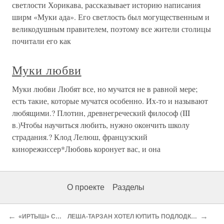
светлости Хорикава, рассказывает историю написания
ширм «Муки ада». Его светлость был могущественным и
великодушным правителем, поэтому все жители столицы
почитали его как
Муки любви
Муки любви Любят все, но мучатся не в равной мере;
есть такие, которые мучатся особенно. Их-то и называют
любящими.? Плотин, древнегреческий философ (III
в.)Чтобы научиться любить, нужно окончить школу
страдания.? Клод Лелюш, французский
кинорежиссер*Любовь коронует вас, и она
О проекте
Разделы
←
→
«ИРТЫШ» С ДУРМАНОМ
ЛЕША-ТАРЗАН ХОТЕЛ КУПИТЬ ПОДЛОДКУ, ЧТОБЫ ВОЗИТЬ НАРКОТИКИ