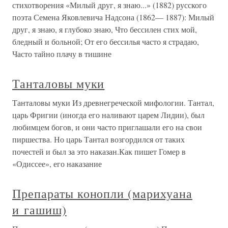
стихотворения «Милый друг, я знаю...» (1882) русского
поэта Семена Яковлевича Надсона (1862— 1887): Милый
друг, я знаю, я глубоко знаю, Что бессилен стих мой,
бледный и больной; От его бессилья часто я страдаю,
Часто тайно плачу в тишине
Танталовы муки
Танталовы муки Из древнегреческой мифологии. Тантал,
царь Фригии (иногда его наливают царем Лидии), был
любимцем богов, и они часто приглашали его на свои
пиршества. Но царь Тантал возгордился от таких
почестей и был за это наказан.Как пишет Гомер в
«Одиссее», его наказание
Препараты конопли (марихуана
и гашиш)