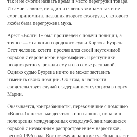
так и не смогли назвать время и место перегрузки товара.
И самое главное, ни один из членов экипажа так и не
смог припомнить названия второго сухогруза, с которого
якобы была перегружена мука.
Арест «Волги-1» был произведен с подачи полиции, а
точнее — с санкции городского судьи Карлоса Буэрена.
Этот человек, кстати, прославился своей неутомимой
борьбой с европейской наркомафией. Преступники
неоднократно угрожали ему и его семье расправой.
Однако судью Буэрена ничто не может заставить
изменить своих позиций. Об этом, в частности,
свидетельствует случай с задержанием сухогруза в порту
Марин.
Оказывается, контрабандисты, перевозившие с помощью
«Волги-1» несколько десятков тонн гашиша, попали в
поле зрения международных спецслужб, занимающихся
борьбой с незаконным распространением наркотиков,
весной 1996 года. Вот почему испанские судебные власти