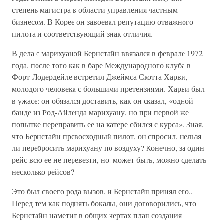
степень магистра в области управления частным
бизнесом. В Корее он завоевал репутацию отважного
пилота и соответствующий знак отличия.
В дела с марихуаной Бернстайн ввязался в феврале 1972
года, после того как в баре Международного клуба в
Форт-Лодердейле встретил Джеймса Скотта Харви,
молодого человека с большими претензиями. Харви был
в ужасе: он обязался доставить, как он сказал, «одной
банде из Род-Айленда марихуану, но при первой же
попытке переправить ее на катере сбился с курса». Зная,
что Бернстайн превосходный пилот, он спросил, нельзя
ли перебросить марихуану по воздуху? Конечно, за один
рейс всю ее не перевезти, но, может быть, можно сделать
несколько рейсов?
Это был своего рода вызов, и Бернстайн принял его..
Перед тем как поднять бокалы, они договорились, что
Бернстайн наметит в общих чертах план создания