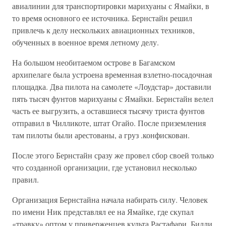
авиалинии для транспортировки марихуаны с Ямайки, в
то время основного ее источника. Бернстайн решил
привлечь к делу нескольких авиационных техников,
обученных в военное время летному делу.
На большом необитаемом острове в Багамском
архипелаге была устроена временная взлетно-посадочная
площадка. Два пилота на самолете «Лоудстар» доставили
пять тысяч фунтов марихуаны с Ямайки. Бернстайн велел
часть ее выгрузить, а оставшиеся тысячу триста фунтов
отправил в Чилликоте, штат Огайо. После приземления
там пилоты были арестованы, а груз .конфискован.
После этого Бернстайн сразу же провел сбор своей только
что созданной организации, где установил несколько
правил.
Организация Бернстайна начала набирать силу. Человек
по имени Ник представлял ее на Ямайке, где скупал
«травку» оптом у приверженцев культа Растафари. Билли