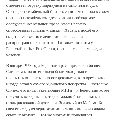
отвечал за погрузку марихуаны на самолеты и суда.
Очень респектабельный бизнесмен по имени Том в своем
очень респектабельном доме хранил необходимое
оборудование: большой пресс, чтобы плотно
спрессовывать листья «травки». Харви, а посл§ его
смерти человек по имени Тони отвечали за
распространение наркотика. Главным пилотом у
Бернстайна был Рик Силки, очень рисковый молодой
человек.
В январе 1973 года Бернстайн расширил свой бизнес.
Слишком многие его люди были молодыми и
неопытными, чрезмерно осторожными, в то время как он
иногда летал у самого кубинского побережья, «настолько
близко, что видел взлетающие МИГи», и Бернстайн хотел
получить все деньги, которые можно было выжать из
столь рискованной доставки. Знакомый из Майами-Бич
свел его с двумя чернокожими, имевшими свои каналы
сбыта наркотика. Этот же знакомый подрядился