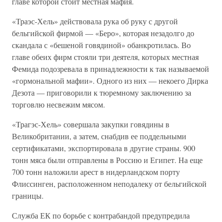
главе которой стоит местная мафия.
«Траэс-Хель» действовала рука об руку с другой
бельгийской фирмой — «Беро», которая незадолго до
скандала с «бешеной говядиной» обанкротилась. Во
главе обеих фирм стояли три деятеля, которых местная
Фемида подозревала в принадлежности к так называемой
«гормональной мафии». Одного из них — некоего Дирка
Дезота — приговорили к тюремному заключению за
торговлю несвежим мясом.
«Трагэс-Хель» совершала закупки говядины в
Великобритании, а затем, снабдив ее поддельными
сертификатами, экспортировала в другие страны. 900
тонн мяса были отправлены в Россию и Египет. На еще
700 тонн наложили арест в нидерландском порту
Флиссинген, расположенном неподалеку от бельгийской
границы.
Служба ЕК по борьбе с контрабандой предупредила