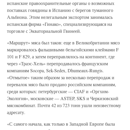
испанские правоохранительные органы о возможных
поставках говядины в Испанию с берегов туманного
Альбиона. Этим нелегальным экспортом занималась
испанская фирма «Гинако», специализирующаяся на
торговле с Экваториальной Гвинеей.
«Маршрут» мяса был таков: еще в Великобритании мясо
маркировалось фальшивыми бельгийскими клеймами F
101 и F 829, а затем переправлялось на континент, где
через «Траэс-Хель» перепродавалось французским
компаниям Socopa, Sek-Sedex, Dhumeaux-Rungis.
«Отмытое» таким образом за несколько перепродаж и
перевалок мясо было продано российским компаниям,
среди которых: петербургские — CIAF и «Оргхим-
Экология», московские — ASTEP, SKS и Черкизовский
мясокомбинат. Почти 42 из 723 тонн ушли неизвестному
адресату.
«С самого начала, как только в Западной Европе была