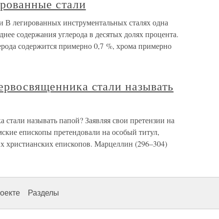
рованные стали
и В легированных инструментальных сталях одна
еднее содержания углерода в десятых долях процента.
лерода содержится примерно 0,7 %, хрома примерно
ервосвященника стали называть
 стали называть папой? Заявляя свои претензии на
мские епископы претендовали на особый титул,
их христианских епископов. Марцеллин (296–304)
оекте
Разделы