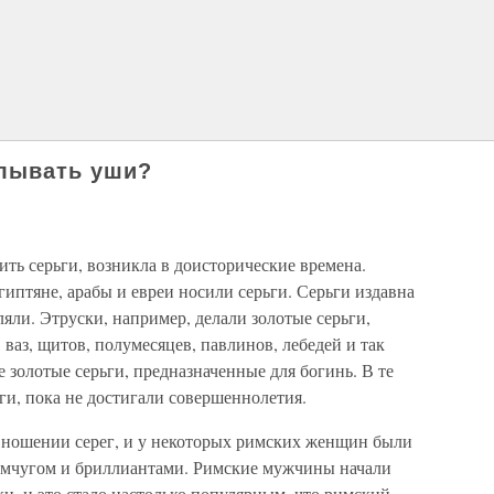
алывать уши?
ть серьги, возникла в доисторические времена.
иптяне, арабы и евреи носили серьги. Серьги издавна
яли. Этруски, например, делали золотые серьги,
ваз, щитов, полумесяцев, павлинов, лебедей и так
 золотые серьги, предназначенные для богинь. В те
ги, пока не достигали совершеннолетия.
 ношении серег, и у некоторых римских женщин были
жемчугом и бриллиантами. Римские мужчины начали
и, и это стало настолько популярным, что римский