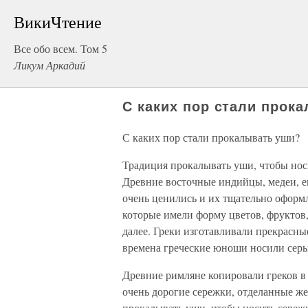
ВикиЧтение
Все обо всем. Том 5
Ликум Аркадий
С каких пор стали прок
С каких пор стали прокалывать уши?
Традиция прокалывать уши, чтобы носи
Древние восточные индийцы, медеи, ег
очень ценились и их тщательно оформл
которые имели форму цветов, фруктов, 
далее. Греки изготавливали прекрасные
времена греческие юноши носили серь
Древние римляне копировали греков в
очень дорогие сережки, отделанные 
прокалывать уши, чтобы носить сережк