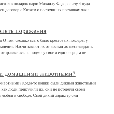
рислал в подарок царю Михаилу Федоровичу 4 пуда
чен договор с Китаем о постоянных поставках чая в
рпеть поражения
я О том, сколько всего было крестовых походов, у
 мнения. Насчитывают их от восьми до шестнадцати.
 отправлялись на подмогу своим единоверцам не
али домашними животными?
 животными? Когда-то кошки были дикими животными
, как люди приручили их, они не потеряли своей
й любви к свободе. Свой дикий характер они