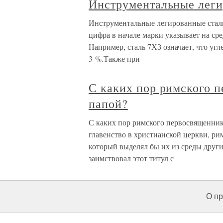
Инструментальные леги
Инструментальные легированные стал
цифра в начале марки указывает на ср
Например, сталь 7ХЗ означает, что уг
3 %.Также при
С каких пор римского п
папой?
С каких пор римского первосвященника
главенство в христианской церкви, ри
который выделял бы их из среды друг
заимствовал этот титул с
О пр