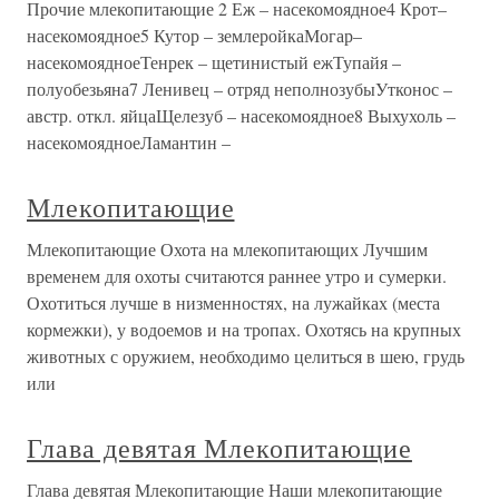
Прочие млекопитающие 2 Еж – насекомоядное4 Крот–
насекомоядное5 Кутор – землеройкаМогар–
насекомоядноеТенрек – щетинистый ежТупайя –
полуобезьяна7 Ленивец – отряд неполнозубыУтконос –
австр. откл. яйцаЩелезуб – насекомоядное8 Выхухоль –
насекомоядноеЛамантин –
Млекопитающие
Млекопитающие Охота на млекопитающих Лучшим
временем для охоты считаются раннее утро и сумерки.
Охотиться лучше в низменностях, на лужайках (места
кормежки), у водоемов и на тропах. Охотясь на крупных
животных с оружием, необходимо целиться в шею, грудь
или
Глава девятая Млекопитающие
Глава девятая Млекопитающие Наши млекопитающие