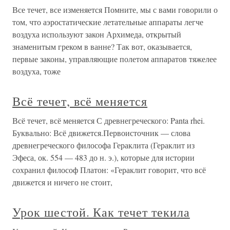
Все течет, все изменяется Помните, мы с вами говорили о
том, что аэростатические летательные аппараты легче
воздуха используют закон Архимеда, открытый
знаменитым греком в ванне? Так вот, оказывается,
первые законы, управляющие полетом аппаратов тяжелее
воздуха, тоже
Всё течет, всё меняется
Всё течет, всё меняется С древнегреческого: Panta rhei.
Буквально: Всё движется.Первоисточник — слова
древнегреческого философа Гераклита (Гераклит из
Эфеса, ок. 554 — 483 до н. э.), которые для истории
сохранил философ Платон: «Гераклит говорит, что всё
движется и ничего не стоит,
Урок шестой. Как течет текила