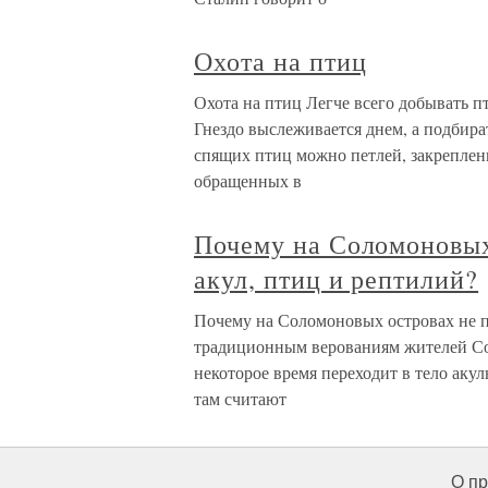
Охота на птиц
Охота на птиц Легче всего добывать п
Гнездо выслеживается днем, а подбира
спящих птиц можно петлей, закреплен
обращенных в
Почему на Соломоновых
акул, птиц и рептилий?
Почему на Соломоновых островах не пр
традиционным верованиям жителей Со
некоторое время переходит в тело ак
там считают
О пр