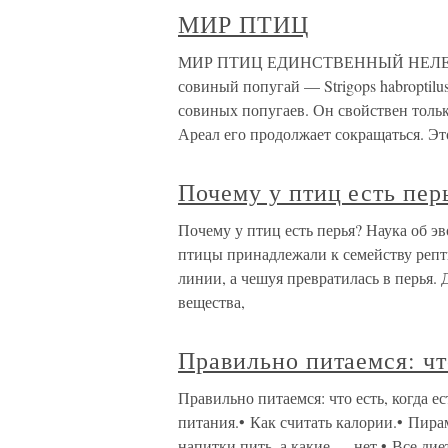
МИР ПТИЦ
МИР ПТИЦ ЕДИНСТВЕННЫЙ НЕЛЕ
совиный попугай — Strigops habroptil
совиных попугаев. Он свойствен тольк
Ареал его продолжает сокращаться. Эт
Почему у птиц есть пер
Почему у птиц есть перья? Наука об эв
птицы принадлежали к семейству репти
линии, а чешуя превратилась в перья. 
вещества,
Правильно питаемся: что
Правильно питаемся: что есть, когда е
питания.• Как считать калории.• Пир
напитки пить, а какие — нет.• Все д