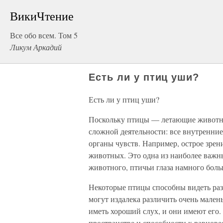
ВикиЧтение
Все обо всем. Том 5
Ликум Аркадий
Есть ли у птиц уши?
Есть ли у птиц уши?
Поскольку птицы — летающие животные
сложной деятельности: все внутренние
органы чувств. Например, острое зре
животных. Это одна из наиболее важн
животного, птичьи глаза намного бол
Некоторые птицы способны видеть ра
могут издалека различить очень мален
иметь хороший слух, и они имеют его.
пространстве и способности к равнове