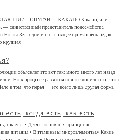
ТАЮЩИЙ ПОПУГАЙ — КАКАПО Какапо, или
us, — единственный представитель подсемейства
о Новой Зеландии и в настоящее время очень редок.
о крупная
ья?
олюции объясняет это вот так: много-много лет назад
лий. Но в процессе развития они отклонились от этой
Дело в том, что перья — это всего лишь другая форма
 есть, когда есть, как есть
сть, как есть • Десять основных принципов
амида питания.• Витамины ы микроэлементы.• Какие
иеты откладываются.• Правильный режим