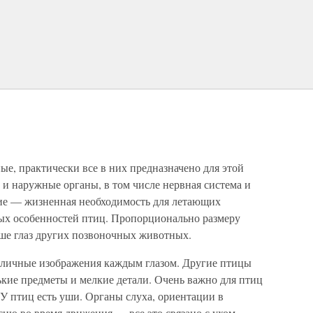
, практически все в них предназначено для этой
 и наружные органы, в том числе нервная система и
ние — жизненная необходимость для летающих
ых особенностей птиц. Пропорционально размеру
ьше глаз других позвоночных животных.
зличные изображения каждым глазом. Другие птицы
ькие предметы и мелкие детали. Очень важно для птиц
 У птиц есть уши. Органы слуха, ориентации в
сию во время движения — все это связано с ухом.