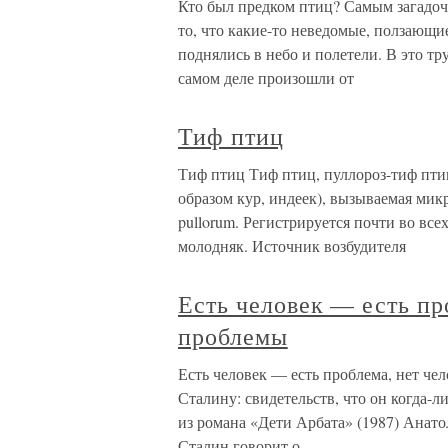
Кто был предком птиц? Самым загадо
то, что какие-то неведомые, ползающ
поднялись в небо и полетели. В это тр
самом деле произошли от
Тиф птиц
Тиф птиц Тиф птиц, пуллороз-тиф пти
образом кур, индеек), вызываемая микр
pullorum. Регистрируется почти во вс
молодняк. Источник возбудителя
Есть человек — есть пр
проблемы
Есть человек — есть проблема, нет ч
Сталину: свидетельств, что он когда-л
из романа «Дети Арбата» (1987) Анато
Сталин говорит о