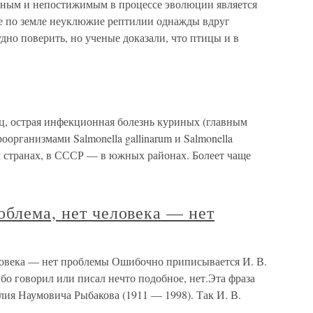
чным и непостижимым в процессе эволюции является
ие по земле неуклюжие рептилии однажды вдруг
удно поверить, но ученые доказали, что птицы и в
ц, острая инфекционная болезнь куриных (главным
оорганизмами Salmonella gallinarum и Salmonella
ех странах, в СССР — в южных районах. Болеет чаще
облема, нет человека — нет
еловека — нет проблемы Ошибочно приписывается И. В.
ибо говорил или писал нечто подобное, нет.Эта фраза
лия Наумовича Рыбакова (1911 — 1998). Так И. В.