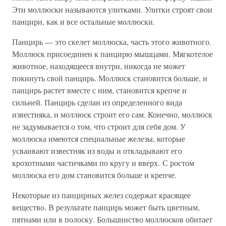
Эти моллюски называются улитками. Улитки строят свои
панцири, как и все остальные моллюски.
Панцирь — это скелет моллюска, часть этого животного.
Моллюск присоединен к панцирю мышцами. Мягкотелое
животное, находящееся внутри, никогда не может
покинуть свой панцирь. Моллюск становится больше, и
панцирь растет вместе с ним, становится крепче и
сильней. Панцирь сделан из определенного вида
известняка, и моллюск строит его сам. Конечно, моллюск
не задумывается о том, что строит для себя дом. У
моллюска имеются специальные железы, которые
усваивают известняк из воды и откладывают его
крохотными частичками по кругу и вверх. С ростом
моллюска его дом становится больше и крепче.
Некоторые из панцирных желез содержат красящее
вещество. В результате панцирь может быть цветным,
пятнами или в полоску. Большинство моллюсков обитает