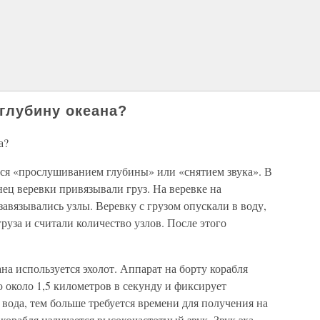
глубину океана?
а?
ся «прослушиванием глубины» или «снятием звука». В
нец веревки привязывали груз. На веревке на
завязывались узлы. Веревку с грузом опускали в воду,
руза и считали количество узлов. После этого
на используется эхолот. Аппарат на борту корабля
ю около 1,5 километров в секунду и фиксирует
 вода, тем больше требуется времени для получения на
 корабля излучается высокочастотный звук. Звук эха