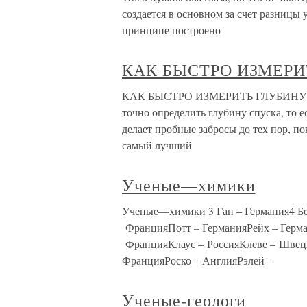
создается в основном за счет разницы 
принципе построено
КАК БЫСТРО ИЗМЕРИ
КАК БЫСТРО ИЗМЕРИТЬ ГЛУБИНУ При 
точно определить глубину спуска, то 
делает пробные забросы до тех пор, по
самый лучший
Ученые—химики
Ученые—химики 3 Ган – Германия4 Б
ФранцияПотт – ГерманияРейх – Герма
ФранцияКлаус – РоссияКлеве – Швец
ФранцияРоско – АнглияРэлей –
Ученые-геологи