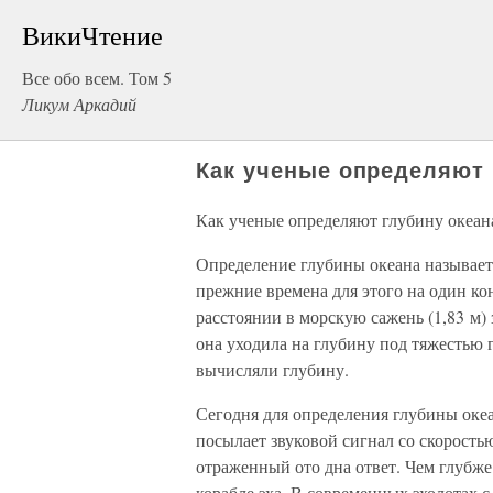
ВикиЧтение
Все обо всем. Том 5
Ликум Аркадий
Как ученые определяют 
Как ученые определяют глубину океан
Определение глубины океана называет
прежние времена для этого на один ко
расстоянии в морскую сажень (1,83 м) 
она уходила на глубину под тяжестью г
вычисляли глубину.
Сегодня для определения глубины океа
посылает звуковой сигнал со скорость
отраженный ото дна ответ. Чем глубже
корабле эха. В современных эхолотах с