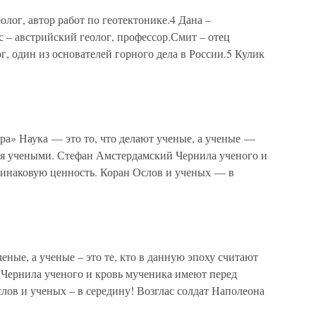
лог, автор работ по геотектонике.4 Дана –
 – австрийский геолог, профессор.Смит – отец
г, один из основателей горного дела в России.5 Кулик
ра» Наука — это то, что делают ученые, а ученые —
ебя учеными. Стефан Амстердамский Чернила ученого и
динаковую ценность. Коран Ослов и ученых — в
еные, а ученые – это те, кто в данную эпоху считают
Чернила ученого и кровь мученика имеют перед
ов и ученых – в середину! Возглас солдат Наполеона