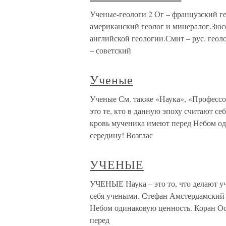
Ученые-геологи 2 Ог – французский гео
американский геолог и минералог.Зюсс
английской геологии.Смит – рус. геоло
– советский
Ученые
Ученые См. также «Наука», «Профессо
это те, кто в данную эпоху считают с
кровь мученика имеют перед Небом о
середину! Возглас
УЧЕНЫЕ
УЧЕНЫЕ Наука – это то, что делают уч
себя учеными. Стефан Амстердамский 
Небом одинаковую ценность. Коран Осл
перед