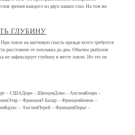
углов зрения каждого из двух наших глаз. На том же
ТЬ ГЛУБИНУ
ловле на матчевую снасть прежде всего требуется
есть расстояние от поплавка до дна. Обычно рыболов
ка не зафиксирует глубину в месте ловли. Но это не
ерг – СШАДорн – ШвецияДэви – АнглияКюри –
нияЭтар – Франция5 Балар – ФранцияБемон –
ияКрукс – АнглияПерей – ФранцияПерье –