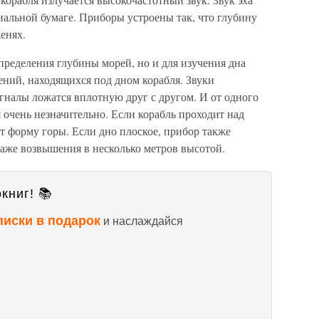
иальной бумаге. Приборы устроены так, что глубину
енях.
пределения глубины морей, но и для изучения дна
ений, находящихся под дном корабля. Звуки
игналы ложатся вплотную друг с другом. И от одного
я очень незначительно. Если корабль проходит над
ет форму горы. Если дно плоское, прибор также
даже возвышения в несколько метров высотой.
книг! 📚
писки в подарок
и наслаждайся