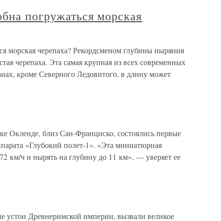
обна погружаться морская
ся морская черепаха? Рекордсменом глубины ныряния
стая черепаха. Эта самая крупная из всех современных
анах, кроме Северного Ледовитого, в длину может
ке Окленде, близ Сан-Франциско, состоялись первые
парата «Глубокий полет-1». «Эта миниатюрная
72 км/ч и нырять на глубину до 11 км», — уверяет ее
е устои Древнеримской империи, вызвали великое