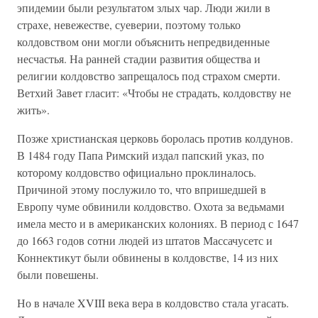
эпидемии были результатом злых чар. Люди жили в
страхе, невежестве, суеверии, поэтому только
колдовством они могли объяснить непредвиденные
несчастья. На ранней стадии развития общества и
религии колдовство запрещалось под страхом смерти.
Ветхий Завет гласит: «Чтобы не страдать, колдовству не
жить».
Позже христианская церковь боролась против колдунов.
В 1484 году Папа Римский издал папский указ, по
которому колдовство официально проклиналось.
Причиной этому послужило то, что впришедшей в
Европу чуме обвинили колдовство. Охота за ведьмами
имела место и в американских колониях. В период с 1647
до 1663 годов сотни людей из штатов Массачусетс и
Коннектикут были обвинены в колдовстве, 14 из них
были повешены.
Но в начале XVIII века вера в колдовство стала угасать.