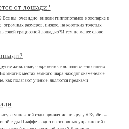
ется от лошади?
 Все вы, очевидно, видели гиппопотамов в зоопарке и
ое: огромных размеров, низкое, на коротких толстых
 высокой грациозной лошадью?И тем не менее слово
лошади?
другие животные, современные лошади очень сильно
 Во многих местах земного шара находят окаменелые
е, как полагают ученые, являются предками
шади
фигура манежной езды, движение по кругу.6 Курбет –
овой езды.Пиаффе – одно из основных упражнений в
мент высшей школы верховой езды.8 Каприоль –