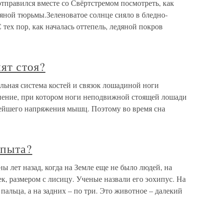
правился вместе со Свёртстремом посмотреть, как
яной тюрьмы.Зеленоватое солнце сияло в бледно-
 тех пор, как началась оттепель, ледяной покров
ят стоя?
льная система костей и связок лошадиной ноги
инение, при котором ноги неподвижной стоящей лошади
лейшего напряжения мышц. Поэтому во время сна
опыта?
лет назад, когда на Земле еще не было людей, на
к, размером с лисицу. Ученые назвали его эохипус. На
пальца, а на задних – по три. Это животное – далекий