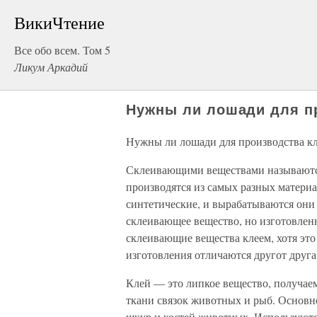
ВикиЧтение
Все обо всем. Том 5
Ликум Аркадий
Нужны ли лошади для п
Нужны ли лошади для производства кл
Склеивающими веществами называются
производятся из самых разных матер
синтетические, и вырабатываются они 
склеивающее вещество, но изготовлен
склеивающие вещества клеем, хотя это
изготовления отличаются другот друга
Клей — это липкое вещество, получаемо
ткани связок животных и рыб. Основн
шкур и костей животных. Используютс