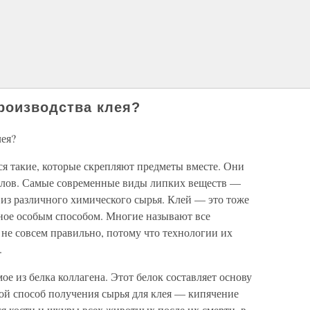
роизводства клея?
ея?
 такие, которые скрепляют предметы вместе. Они
иалов. Самые современные виды липких веществ —
из различного химического сырья. Клей — это тоже
ное особым способом. Многие называют все
 не совсем правильно, потому что технологии их
.
е из белка коллагена. Этот белок составляет основу
ой способ получения сырья для клея — кипячение
я кости и шкуры всех животных после их смерти, в