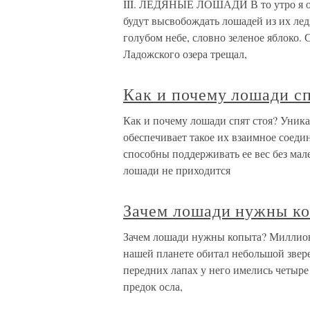
III. ЛЕДЯНЫЕ ЛОШАДИ В то утро я от
будут высвобождать лошадей из их лед
голубом небе, словно зеленое яблоко. С
Ладожского озера трещал,
Как и почему лошади сп
Как и почему лошади спят стоя? Уника
обеспечивает такое их взаимное соед
способны поддерживать ее вес без ма
лошади не приходится
Зачем лошади нужны к
Зачем лошади нужны копыта? Миллионы 
нашей планете обитал небольшой звере
передних лапах у него имелись четыре 
предок осла,