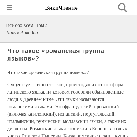
ВикиЧтение
Все обо всем. Том 5
Ликум Аркадий
Что такое «романская группа
языков»?
Что такое «романская группа языков»?
Существует группа языков, происходящих от той формы
латинского языка, на котором говорили обыкновенные
люди в Древнем Риме. Эти языки называются
романскими языками. Это французский, прованский
(включая каталонский), испанский, португальский,
итальянский, румынский, молдавский языки, а также их
диалекты. Романские языки возникли в Европе в разных
частях Римской Империи. Когда римские солдаты, купцы