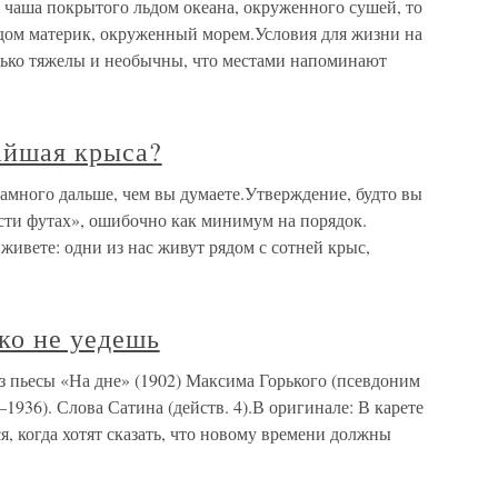
 чаша покрытого льдом океана, окруженного сушей, то
дом материк, окруженный морем.Условия для жизни на
лько тяжелы и необычны, что местами напоминают
айшая крыса?
амного дальше, чем вы думаете.Утверждение, будто вы
сти футах», ошибочно как минимум на порядок.
ы живете: одни из нас живут рядом с сотней крыс,
ко не уедешь
з пьесы «На дне» (1902) Максима Горького (псевдоним
36). Слова Сатина (действ. 4).В оригинале: В карете
, когда хотят сказать, что новому времени должны