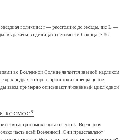
вездная величина; r — расстояние до звезды, пк; L —
ды, выражена в единицах светимости Солнца (3,86–
здами во Вселенной Солнце является звездой-карликом
везд, в недрах которых происходит превращение
 виды звезд примерно описывают жизненный цикл одной
я космос?
шинство астрономов считают, что та Вселенная,
олько часть всей Вселенной. Они представляют
в пространстве. Но как далеко она распространяется?