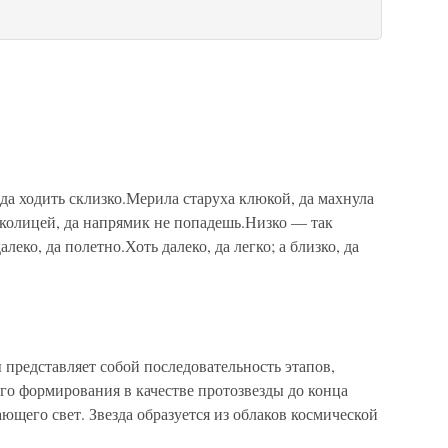
 ходить склизко.Мерила старуха клюкой, да махнула
околицей, да напрямик не попадешь.Низко — так
леко, да полетно.Хоть далеко, да легко; а близко, да
едставляет собой последовательность этапов,
его формирования в качестве протозвезды до конца
ающего свет. Звезда образуется из облаков космической