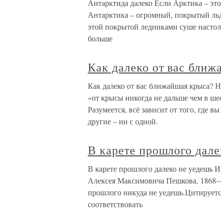
Антарктида далеко Если Арктика – это
Антарктика – огромный, покрытый ль
этой покрытой ледниками суше насто
больше
Как далеко от вас ближ
Как далеко от вас ближайшая крыса? Н
«от крысы никогда не дальше чем в ше
Разумеется, всё зависит от того, где в
другие – ни с одной.
В карете прошлого дале
В карете прошлого далеко не уедешь И
Алексея Максимовича Пешкова, 1868—19
прошлого никуда не уедешь.Цитируется
соответствовать