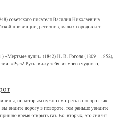
948) советского писателя Василия Николаевича
йской провинции, регионов, малых городов и т.
 11) «Мертвые души» (1842) Н. В. Гоголя (1809—1852),
ии: «Русь! Русь! вижу тебя, из моего чудного,
рот
ричины, по которым нужно смотреть в поворот как
вы видите дорогу в повороте, тем раньше увидите
 пришло время открыть газ. Во–вторых, это снизит