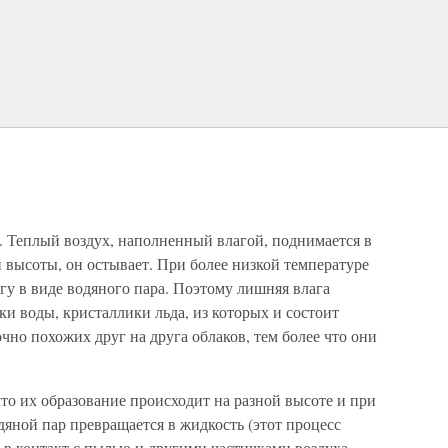
а. Теплый воздух, наполненный влагой, поднимается в
й высоты, он остывает. При более низкой температуре
гу в виде водяного пара. Поэтому лишняя влага
ки воды, кристаллики льда, из которых и состоит
очно похожих друг на друга облаков, тем более что они
то их образование происходит на разной высоте и при
дяной пар превращается в жидкость (этот процесс
т в контакт с пылью и другими частичками воздуха.