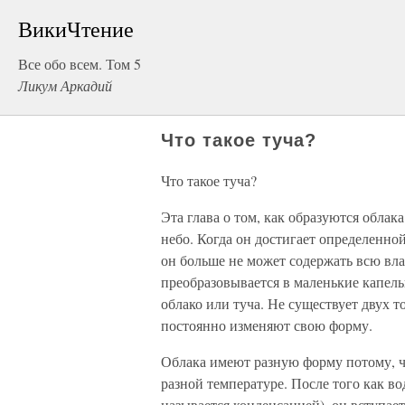
ВикиЧтение
Все обо всем. Том 5
Ликум Аркадий
Что такое туча?
Что такое туча?
Эта глава о том, как образуются облак
небо. Когда он достигает определенно
он больше не может содержать всю вла
преобразовывается в маленькие капель
облако или туча. Не существует двух т
постоянно изменяют свою форму.
Облака имеют разную форму потому, ч
разной температуре. После того как во
называется конденсацией), он вступае