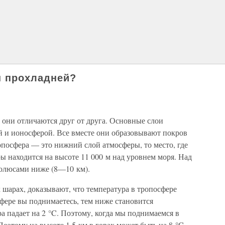
ы прохладней?
е они отличаются друг от друга. Основные слои
й и ионосферой. Все вместе они образовывают покров
посфера — это нижний слой атмосферы, то место, где
 находится на высоте 11 000 м над уровнем моря. Над
полюсами ниже (8—10 км).
шарах, доказывают, что температура в тропосфере
фере вы поднимаетесь, тем ниже становится
а падает на 2 °C. Поэтому, когда мы поднимаемся в
Поэтому на высоте 1,5 км в горах может быть на 8 °C