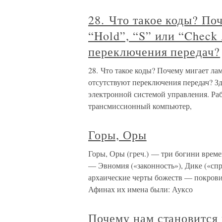
28. Что такое коды? По
“Hold”, “S” или “Check
переключения передач?
28. Что такое коды? Почему мигает ла
отсутствуют переключения передач? Зд
электронной системой управления. Р
трансмиссионный компьютер,
Горы, Оры
Горы, Оры (греч.) — три богини време
— Эвномия («законность»), Дике («спр
архаические черты божеств — покрови
Афинах их имена были: Ауксо
Почему нам становится