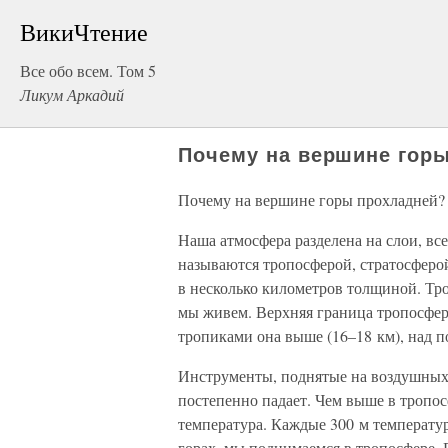
ВикиЧтение
Все обо всем. Том 5
Ликум Аркадий
Почему на вершине гор
Почему на вершине горы прохладней?
Наша атмосфера разделена на слои, вс
называются тропосферой, стратосферо
в несколько километров толщиной. Тро
мы живем. Верхняя граница тропосферы
тропиками она выше (16–18 км), над 
Инструменты, поднятые на воздушных 
постепенно падает. Чем выше в тропос
температура. Каждые 300 м температур
горах, мы поднимаемся в тропосфере. 