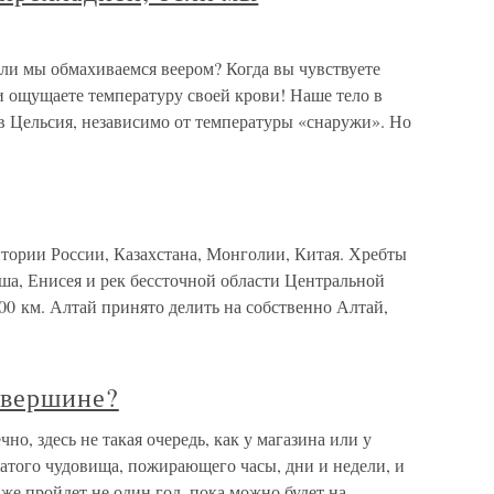
ли мы обмахиваемся веером? Когда вы чувствуете
и ощущаете температуру своей крови! Наше тело в
в Цельсия, независимо от температуры «снаружи». Но
тории России, Казахстана, Монголии, Китая. Хребты
ша, Енисея и рек бессточной области Центральной
00 км. Алтай принято делить на собственно Алтай,
 вершине?
но, здесь не такая очередь, как у магазина или у
татого чудовища, пожирающего часы, дни и недели, и
е же пройдет не один год, пока можно будет на