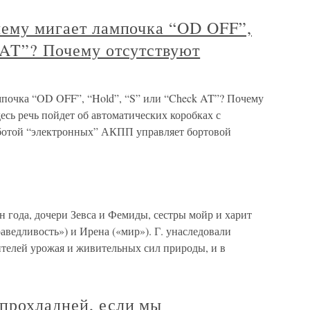
чему мигает лампочка “OD OFF”,
 AT”? Почему отсутствуют
мпочка “OD OFF”, “Hold”, “S” или “Check AT”? Почему
есь речь пойдет об автоматических коробках с
аботой “электронных” АКПП управляет бортовой
н года, дочери Зевса и Фемиды, сестры мойр и харит
аведливость») и Ирена («мир»). Г. унаследовали
телей урожая и живительных сил природы, и в
 прохладней, если мы