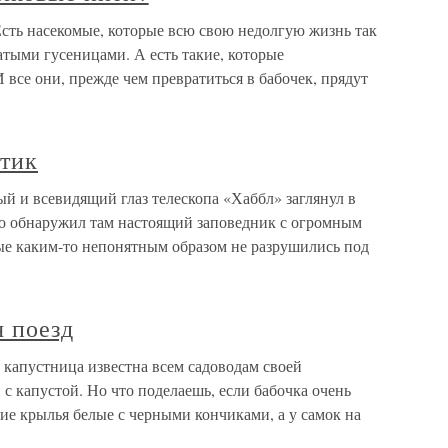
Есть насекомые, которые всю свою недолгую жизнь так
тыми гусеницами. А есть такие, которые
 все они, прежде чем превратиться в бабочек, прядут
ктик
ый и всевидящий глаз телескопа «Хаббл» заглянул в
то обнаружил там настоящий заповедник с огромным
е каким-то непонятным образом не разрушились под
я поезд
 капустница известна всем садоводам своей
с капустой. Но что поделаешь, если бабочка очень
ие крылья белые с черными кончиками, а у самок на