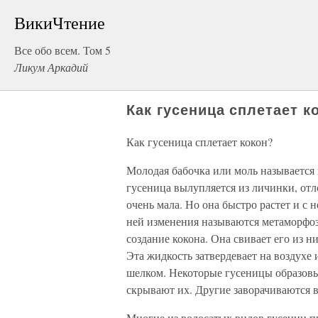
ВикиЧтение
Все обо всем. Том 5
Ликум Аркадий
Как гусеница сплетает к
Как гусеница сплетает кокон?
Молодая бабочка или моль называется 
гусеница вылупляется из личинки, от
очень мала. Но она быстро растет и с
ней изменения называются метаморфоз
создание кокона. Она свивает его из 
Эта жидкость затвердевает на воздухе
шелком. Некоторые гусеницы образовы
скрывают их. Другие заворачиваются в 
Многие из волосатых видов гусениц пр