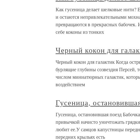
Как гусеница делает шелковые нити? 
и остаются непривлекательными мохна
превращаются в прекрасных бабочек. И
себе коконы из тонких
Черный кокон для гала
Черный кокон для галактик Когда остр
бурлящие глубины созвездия Персей, 
числом миниатюрных галактик, которы
воздействием
Гусеница, остановивша
Гусеница, остановившая поезд Бабочка
привычкой начисто уничтожать грядки 
любит ее.У самцов капустницы передн
передних крыльях есть