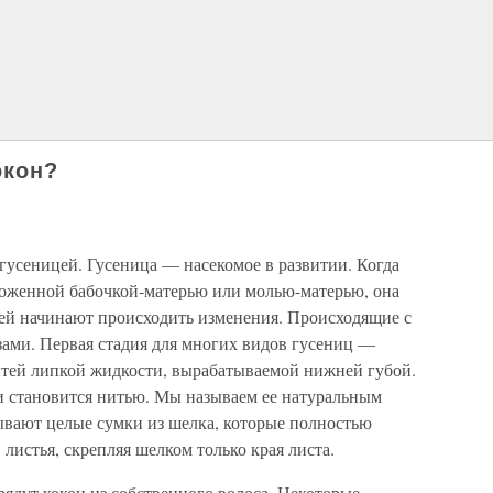
окон?
гусеницей. Гусеница — насекомое в развитии. Когда
ложенной бабочкой-матерью или молью-матерью, она
 ней начинают происходить изменения. Происходящие с
ами. Первая стадия для многих видов гусениц —
нитей липкой жидкости, вырабатываемой нижней губой.
 и становится нитью. Мы называем ее натуральным
вают целые сумки из шелка, которые полностью
листья, скрепляя шелком только края листа.
ядут кокон из собственного волоса. Некоторые