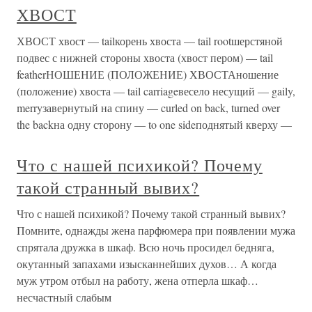
ХВОСТ
ХВОСТ хвост — tailкорень хвоста — tail rootшерстяной
подвес с нижней стороны хвоста (хвост пером) — tail
featherНОШЕНИЕ (ПОЛОЖЕНИЕ) ХВОСТАношение
(положение) хвоста — tail carriageвесело несущий — gaily,
merryзавернутый на спину — curled on back, turned over
the backна одну сторону — to one sideподнятый кверху —
Что с нашей психикой? Почему
такой странный вывих?
Что с нашей психикой? Почему такой странный вывих?
Помните, однажды жена парфюмера при появлении мужа
спрятала дружка в шкаф. Всю ночь просидел бедняга,
окутанный запахами изысканнейших духов… А когда
муж утром отбыл на работу, жена отперла шкаф…
несчастный слабым