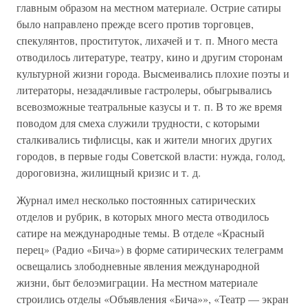
главным образом на местном материале. Острие сатиры
было направлено прежде всего против торговцев,
спекулянтов, проституток, лихачей и т. п. Много места
отводилось литературе, театру, кино и другим сторонам
культурной жизни города. Высмеивались плохие поэты и
литераторы, незадачливые гастролеры, обыгрывались
всевозможные театральные казусы и т. п. В то же время
поводом для смеха служили трудности, с которыми
сталкивались тифлисцы, как и жители многих других
городов, в первые годы Советской власти: нужда, голод,
дороговизна, жилищный кризис и т. д.
Журнал имел несколько постоянных сатирических
отделов и рубрик, в которых много места отводилось
сатире на международные темы. В отделе «Красный
перец» (Радио «Бича») в форме сатирических телеграмм
освещались злободневные явления международной
жизни, быт белоэмиграции. На местном материале
строились отделы «Объявления «Бича»», «Театр — экран