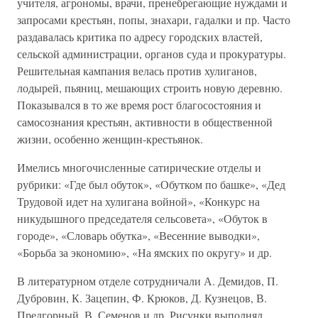
учителя, агрономы, врачи, пренебрегающие нуждами и
запросами крестьян, попы, знахари, гадалки и пр. Часто
раздавалась критика по адресу городских властей,
сельской администрации, органов суда и прокуратуры.
Решительная кампания велась против хулиганов,
лодырей, пьяниц, мешающих строить новую деревню.
Показывался в то же время рост благосостояния и
самосознания крестьян, активности в общественной
жизни, особенно женщин-крестьянок.
Имелись многочисленные сатирические отделы и
рубрики: «Где был обуток», «Обутком по башке», «Дед
Трудовой идет на хулигана войной», «Конкурс на
никудышного председателя сельсовета», «Обуток в
городе», «Словарь обутка», «Весенние выводки»,
«Борьба за экономию», «На ямских по округу» и др.
В литературном отделе сотрудничали А. Демидов, П.
Дубровин, К. Зацепин, Ф. Крюков, Д. Кузнецов, В.
Предгорный, В. Семенов и др. Рисунки выполнял