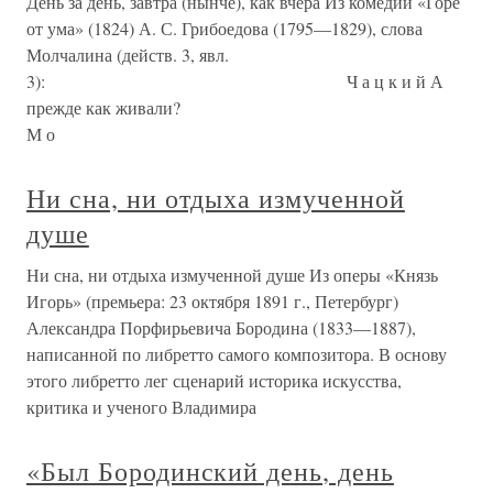
День за день, завтра (нынче), как вчера Из комедии «Горе
от ума» (1824) А. С. Грибоедова (1795—1829), слова
Молчалина (действ. 3, явл.
3): Ч а ц к и й А
прежде как живали?
М о
Ни сна, ни отдыха измученной
душе
Ни сна, ни отдыха измученной душе Из оперы «Князь
Игорь» (премьера: 23 октября 1891 г., Петербург)
Александра Порфирьевича Бородина (1833—1887),
написанной по либретто самого композитора. В основу
этого либретто лег сценарий историка искусства,
критика и ученого Владимира
«Был Бородинский день, день