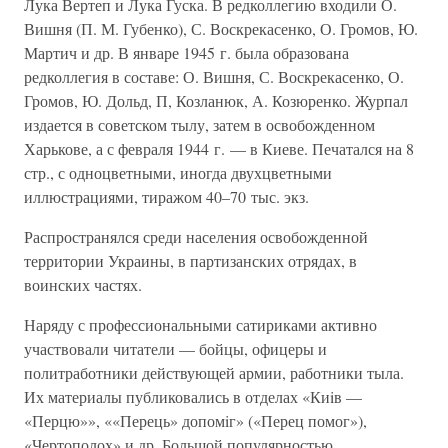
Лука Вертеп и Лука Гуска. В редколлегию входили О.
Вишня (П. М. Губенко), С. Воскрекасенко, О. Громов, Ю.
Мартич и др. В январе 1945 г. была образована
редколлегия в составе: О. Вишня, С. Воскрекасенко, О.
Громов, Ю. Дольд, П, Козланюк, А. Козюренко. Журпал
издается в советском тылу, затем в освобожденном
Харькове, а с февраля 1944 г. — в Киеве. Печатался на 8
стр., с одноцветными, иногда двухцветными
иллюстрациями, тиражом 40–70 тыс. экз.
Распространялся среди населения освобожденной
территории Украины, в партизанских отрядах, в
воинских частях.
Наряду с профессиональными сатириками активно
участвовали читатели — бойцы, офицеры и
политработники действующей армии, работники тыла.
Их материалы публиковались в отделах «Киiв —
«Перцю»», ««Перець» допомiг» («Перец помог»),
«Чертополох» и др. Большой популярностью