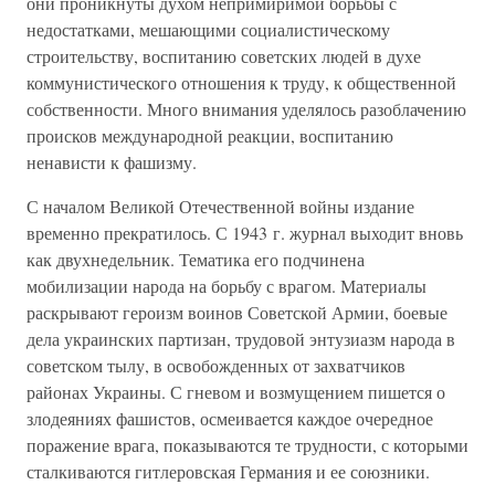
они проникнуты духом непримиримой борьбы с
недостатками, мешающими социалистическому
строительству, воспитанию советских людей в духе
коммунистического отношения к труду, к общественной
собственности. Много внимания уделялось разоблачению
происков международной реакции, воспитанию
ненависти к фашизму.
С началом Великой Отечественной войны издание
временно прекратилось. С 1943 г. журнал выходит вновь
как двухнедельник. Тематика его подчинена
мобилизации народа на борьбу с врагом. Материалы
раскрывают героизм воинов Советской Армии, боевые
дела украинских партизан, трудовой энтузиазм народа в
советском тылу, в освобожденных от захватчиков
районах Украины. С гневом и возмущением пишется о
злодеяниях фашистов, осмеивается каждое очередное
поражение врага, показываются те трудности, с которыми
сталкиваются гитлеровская Германия и ее союзники.