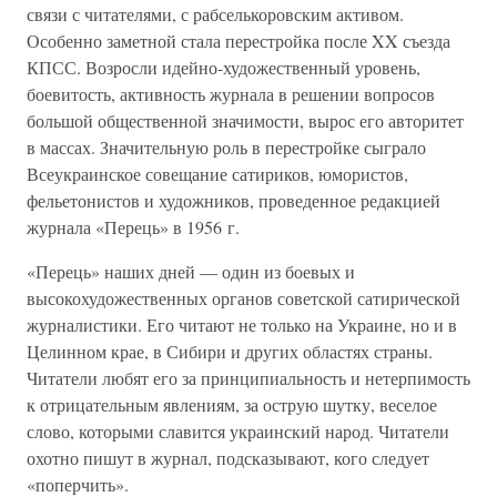
связи с читателями, с рабселькоровским активом.
Особенно заметной стала перестройка после XX съезда
КПСС. Возросли идейно-художественный уровень,
боевитость, активность журнала в решении вопросов
большой общественной значимости, вырос его авторитет
в массах. Значительную роль в перестройке сыграло
Всеукраинское совещание сатириков, юмористов,
фельетонистов и художников, проведенное редакцией
журнала «Перець» в 1956 г.
«Перець» наших дней — один из боевых и
высокохудожественных органов советской сатирической
журналистики. Его читают не только на Украине, но и в
Целинном крае, в Сибири и других областях страны.
Читатели любят его за принципиальность и нетерпимость
к отрицательным явлениям, за острую шутку, веселое
слово, которыми славится украинский народ. Читатели
охотно пишут в журнал, подсказывают, кого следует
«поперчить».