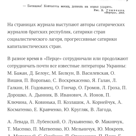
На страницах журнала выступают авторы сатирических
журналов братских республик, сатирики стран
социалистического лагеря, прогрессивные сатирики
капиталистических стран.
В разное время в «Перце» сотрудничали или продолжают
сотрудничать почти все известные литераторы Украины:
М. Бажан, Д. Белоус, М. Билкун, В. Василевская, О.
Вишня, П. Воропько, С. Воскрекасенко, Я. Галан, Л.
Галкин, Н. Годованец, О. Гончар, О. Громов, Л. Гроха, П.
Дорошко, А. Дынник, В. Иванович, А. Ионов, П.
Ключина, А. Ковинька, П. Козлашок, А. Корнейчук, А.
Косматенко, Е. Кравченко, Ю. Кругляк, В. Лагода,
A. Левада, П. Лубенский, О. Лукьяненко, Ф. Макивчук,
Т. Масенко, П. Матвеенко, Ю. Мельничук, Ю. Мокреев,
А. Моторный, С. Олейник, П. Опанасенко, П. Панч, Г.