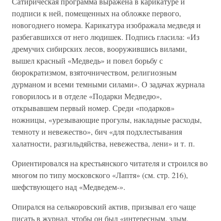
Сатирическая программа выражена в карикатуре и
подписи к ней, помещенных на обложке первого,
новогоднего номера. Карикатура изображала медведя и
разбегавшихся от него людишек. Подпись гласила: «Из
дремучих сибирских лесов, вооружившись вилами,
вышел красный «Медведь» и повел борьбу с
бюрократизмом, взяточничеством, религиозным
дурманом и всеми темными силами». О задачах журнала
говорилось и в отделе «Подарки Медведю»,
открывавшем первый номер. Среди «подарков»
ножницы, «урезывающие прогулы, накладные расходы,
темноту и невежество», бич «для подхлестывания
халатности, разгильдяйства, невежества, лени» и т. п.
Ориентировался на крестьянского читателя и строился во
многом по типу московского «Лаптя» (см. стр. 216),
шефствующего над «Медведем-».
Опирался на селькоровский актив, призывал его чаще
писать в журнал, чтобы он был «интересным, злым,