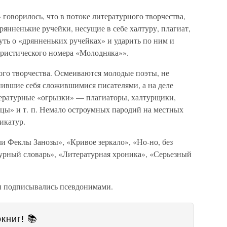
 говорилось, что в потоке литературного творчества,
рянненькие ручейки, несущие в себе халтуру, плагиат,
уть о «дрянненьких ручейках» и ударить по ним и
ристического номера «Молодняка»».
го творчества. Осмеиваются молодые поэты, не
нившие себя сложившимися писателями, а на деле
ературные «огрызки» — плагиаторы, халтурщики,
цы» и т. п. Немало остроумных пародий на местных
икатур.
 Феклы Занозы», «Кривое зеркало», «Но-но, без
урный словарь», «Литературная хроника», «Серьезный
и подписывались псевдонимами.
книг! 📚